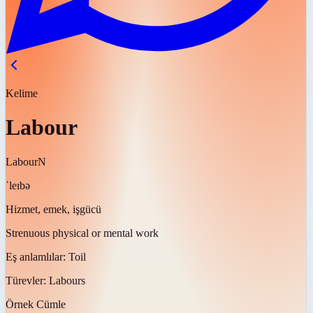
Kelime
Labour
Labour
N
ˈleɪbə
Hizmet, emek, işgücü
Strenuous physical or mental work
Eş anlamlılar:
Toil
Türevler:
Labours
Örnek Cümle