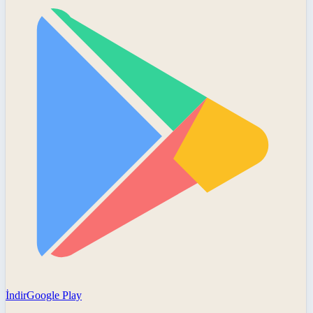
İndir
Google Play