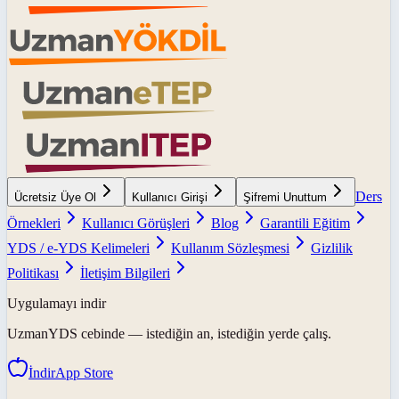
Ders
Ücretsiz Üye Ol
Kullanıcı Girişi
Şifremi Unuttum
Örnekleri
Kullanıcı Görüşleri
Blog
Garantili Eğitim
YDS / e-YDS Kelimeleri
Kullanım Sözleşmesi
Gizlilik
Politikası
İletişim Bilgileri
Uygulamayı indir
UzmanYDS
cebinde — istediğin an, istediğin yerde çalış.
İndir
App Store