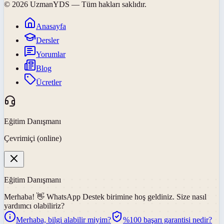
©
2026
UzmanYDS
— Tüm hakları saklıdır.
Anasayfa
Dersler
Yorumlar
Blog
Ücretler
Eğitim Danışmanı
Çevrimiçi (online)
Eğitim Danışmanı
Merhaba! 👋
WhatsApp Destek
birimine hoş geldiniz. Size nasıl
yardımcı olabiliriz?
Merhaba, bilgi alabilir miyim?
%100 başarı garantisi nedir?