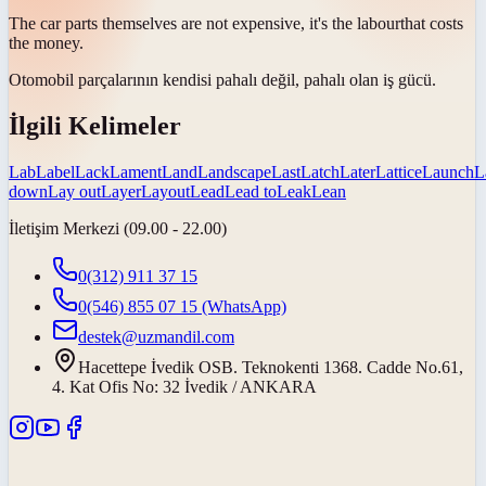
The car parts themselves are not expensive, it's the
labour
that costs
the money.
Otomobil parçalarının kendisi pahalı değil, pahalı olan
iş gücü
.
İlgili Kelimeler
Lab
Label
Lack
Lament
Land
Landscape
Last
Latch
Later
Lattice
Launch
L
down
Lay out
Layer
Layout
Lead
Lead to
Leak
Lean
İletişim Merkezi (09.00 - 22.00)
0(312) 911 37 15
0(546) 855 07 15
(WhatsApp)
destek@uzmandil.com
Hacettepe İvedik OSB. Teknokenti 1368. Cadde No.61,
4. Kat Ofis No: 32 İvedik / ANKARA