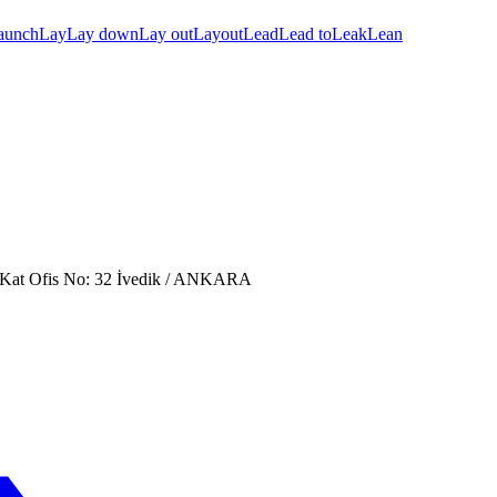
aunch
Lay
Lay down
Lay out
Layout
Lead
Lead to
Leak
Lean
. Kat Ofis No: 32 İvedik / ANKARA