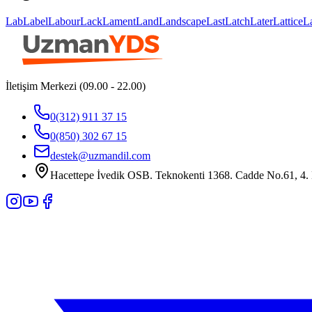
Lab
Label
Labour
Lack
Lament
Land
Landscape
Last
Latch
Later
Lattice
L
İletişim Merkezi (09.00 - 22.00)
0(312) 911 37 15
0(850) 302 67 15
destek@uzmandil.com
Hacettepe İvedik OSB. Teknokenti 1368. Cadde No.61, 4