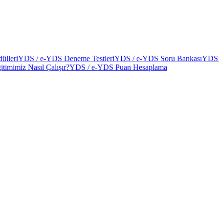
ülleri
YDS / e-YDS Deneme Testleri
YDS / e-YDS Soru Bankası
YDS 
itimimiz Nasıl Çalışır?
YDS / e-YDS Puan Hesaplama