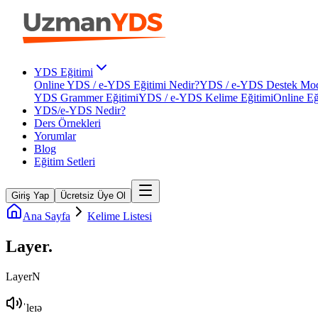
YDS Eğitimi
Online YDS / e-YDS Eğitimi Nedir?
YDS / e-YDS Destek Mod
YDS Grammer Eğitimi
YDS / e-YDS Kelime Eğitimi
Online Eğ
YDS/e-YDS Nedir?
Ders Örnekleri
Yorumlar
Blog
Eğitim Setleri
Giriş Yap
Ücretsiz Üye Ol
Ana Sayfa
Kelime Listesi
Layer
.
Layer
N
ˈleɪə