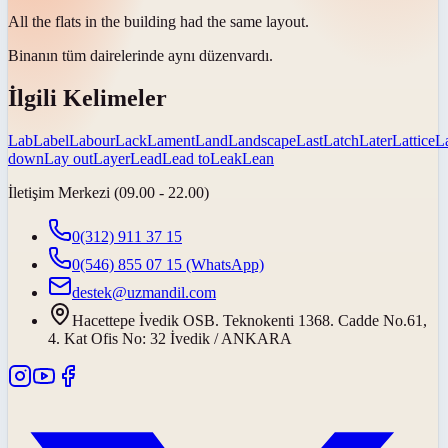
All the flats in the building had the same
layout
.
Binanın tüm dairelerinde aynı
düzen
vardı.
İlgili Kelimeler
Lab
Label
Labour
Lack
Lament
Land
Landscape
Last
Latch
Later
Lattice
L
down
Lay out
Layer
Lead
Lead to
Leak
Lean
İletişim Merkezi (09.00 - 22.00)
0(312) 911 37 15
0(546) 855 07 15
(WhatsApp)
destek@uzmandil.com
Hacettepe İvedik OSB. Teknokenti 1368. Cadde No.61,
4. Kat Ofis No: 32 İvedik / ANKARA