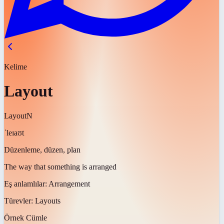
Kelime
Layout
Layout
N
ˈleɪaʊt
Düzenleme, düzen, plan
The way that something is arranged
Eş anlamlılar:
Arrangement
Türevler:
Layouts
Örnek Cümle