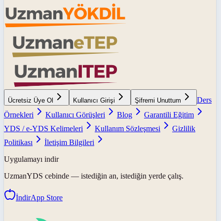
Ders
Ücretsiz Üye Ol
Kullanıcı Girişi
Şifremi Unuttum
Örnekleri
Kullanıcı Görüşleri
Blog
Garantili Eğitim
YDS / e-YDS Kelimeleri
Kullanım Sözleşmesi
Gizlilik
Politikası
İletişim Bilgileri
Uygulamayı indir
UzmanYDS
cebinde — istediğin an, istediğin yerde çalış.
İndir
App Store