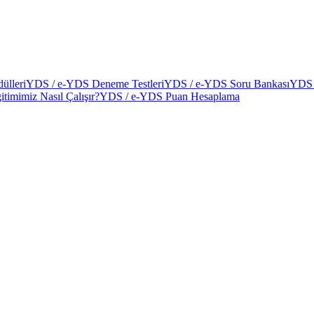
ülleri
YDS / e-YDS Deneme Testleri
YDS / e-YDS Soru Bankası
YDS 
itimimiz Nasıl Çalışır?
YDS / e-YDS Puan Hesaplama