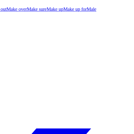
out
Make over
Make sure
Make up
Make up for
Male