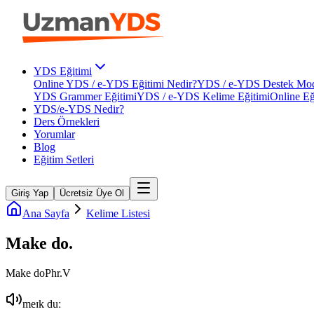
YDS Eğitimi
Online YDS / e-YDS Eğitimi Nedir?
YDS / e-YDS Destek Mod
YDS Grammer Eğitimi
YDS / e-YDS Kelime Eğitimi
Online Eğ
YDS/e-YDS Nedir?
Ders Örnekleri
Yorumlar
Blog
Eğitim Setleri
Giriş Yap
Ücretsiz Üye Ol
Ana Sayfa
Kelime Listesi
Make do
.
Make do
Phr.V
meɪk duː