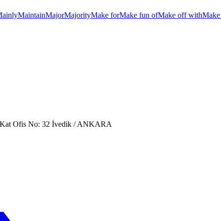
ainly
Maintain
Major
Majority
Make for
Make fun of
Make off with
Make 
. Kat Ofis No: 32 İvedik / ANKARA