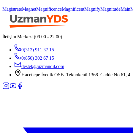
Magistrate
Magnet
Magnificence
Magnificent
Magnify
Magnitude
Main
M
İletişim Merkezi (09.00 - 22.00)
0(312) 911 37 15
0(850) 302 67 15
destek@uzmandil.com
Hacettepe İvedik OSB. Teknokenti 1368. Cadde No.61, 4