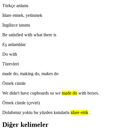
Türkçe anlamı
İdare etmek, yetinmek
İngilizce tanımı
Be satisfied with what there is
Eş anlamlılar
Do with
Türevleri
made do, making do, makes do
Örnek cümle
We didn't have cupboards so we
made do
with boxes.
Örnek cümle (çeviri)
Dolabımız yoktu bu yüzden kutularla
idare ettik
.
Diğer kelimeler