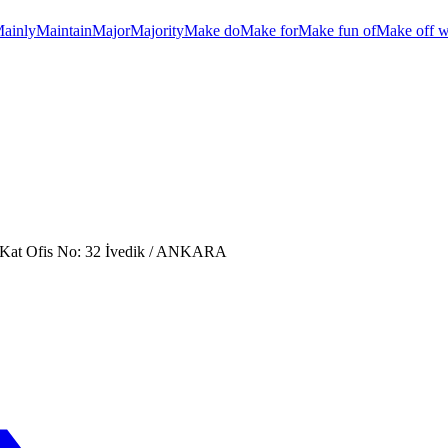
ainly
Maintain
Major
Majority
Make do
Make for
Make fun of
Make off w
. Kat Ofis No: 32 İvedik / ANKARA