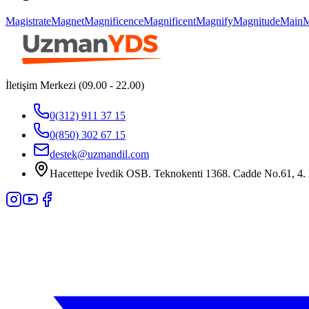
Magistrate
Magnet
Magnificence
Magnificent
Magnify
Magnitude
Main
M
İletişim Merkezi (09.00 - 22.00)
0(312) 911 37 15
0(850) 302 67 15
destek@uzmandil.com
Hacettepe İvedik OSB. Teknokenti 1368. Cadde No.61, 4