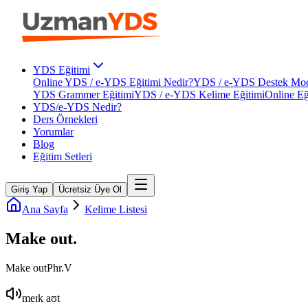
YDS Eğitimi
Online YDS / e-YDS Eğitimi Nedir?
YDS / e-YDS Destek Mod
YDS Grammer Eğitimi
YDS / e-YDS Kelime Eğitimi
Online Eğ
YDS/e-YDS Nedir?
Ders Örnekleri
Yorumlar
Blog
Eğitim Setleri
Giriş Yap
Ücretsiz Üye Ol
Ana Sayfa
Kelime Listesi
Make out
.
Make out
Phr.V
meɪk aʊt