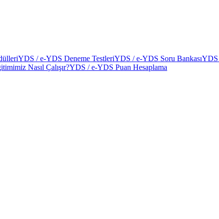
ülleri
YDS / e-YDS Deneme Testleri
YDS / e-YDS Soru Bankası
YDS 
itimimiz Nasıl Çalışır?
YDS / e-YDS Puan Hesaplama