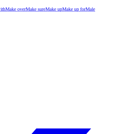
ith
Make over
Make sure
Make up
Make up for
Male