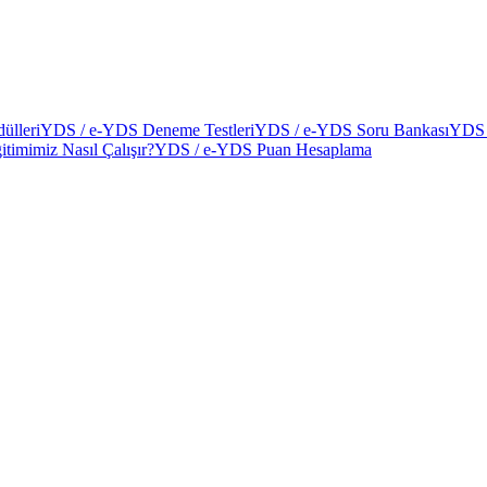
ülleri
YDS / e-YDS Deneme Testleri
YDS / e-YDS Soru Bankası
YDS 
itimimiz Nasıl Çalışır?
YDS / e-YDS Puan Hesaplama