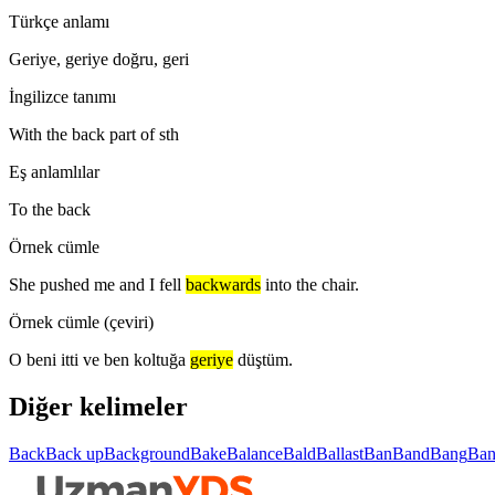
Türkçe anlamı
Geriye, geriye doğru, geri
İngilizce tanımı
With the back part of sth
Eş anlamlılar
To the back
Örnek cümle
She pushed me and I fell
backwards
into the chair.
Örnek cümle (çeviri)
O beni itti ve ben koltuğa
geriye
düştüm.
Diğer kelimeler
Back
Back up
Background
Bake
Balance
Bald
Ballast
Ban
Band
Bang
Ban