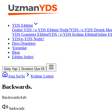
YDS Eğitimi
Online YDS / e-YDS Eğitimi Nedir?
YDS / e-YDS Destek Mod
YDS Grammer Eğitimi
YDS / e-YDS Kelime Eğitimi
Online Eğ
YDS/e-YDS Nedir?
Ders Örnekleri
Yorumlar
Blog
Eğitim Setleri
Giriş Yap
Ücretsiz Üye Ol
Ana Sayfa
Kelime Listesi
Backwards
.
Backwards
Adv
ˈbækwədz