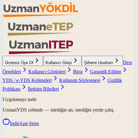
Ders
Ücretsiz Üye Ol
Kullanıcı Girişi
Şifremi Unuttum
Örnekleri
Kullanıcı Görüşleri
Blog
Garantili Eğitim
YDS / e-YDS Kelimeleri
Kullanım Sözleşmesi
Gizlilik
Politikası
İletişim Bilgileri
Uygulamayı indir
UzmanYDS
cebinde — istediğin an, istediğin yerde çalış.
İndir
App Store