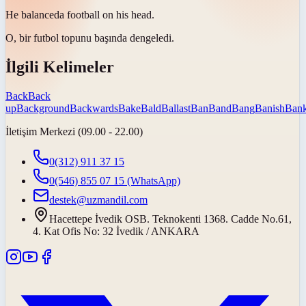
He
balanced
a football on his head.
O, bir futbol topunu başında
dengeledi
.
İlgili Kelimeler
Back
Back
up
Background
Backwards
Bake
Bald
Ballast
Ban
Band
Bang
Banish
Ban
İletişim Merkezi (09.00 - 22.00)
0(312) 911 37 15
0(546) 855 07 15
(WhatsApp)
destek@uzmandil.com
Hacettepe İvedik OSB. Teknokenti 1368. Cadde No.61,
4. Kat Ofis No: 32 İvedik / ANKARA