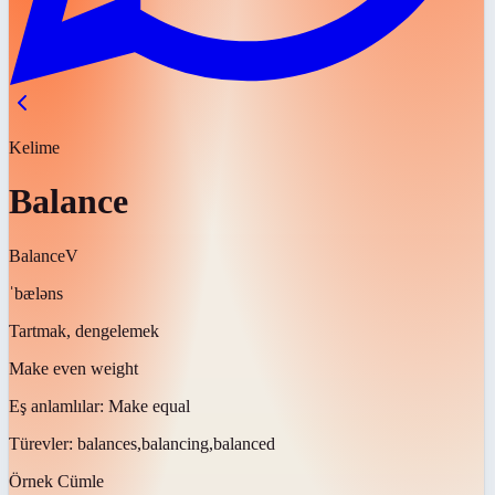
Kelime
Balance
Balance
V
ˈbæləns
Tartmak, dengelemek
Make even weight
Eş anlamlılar:
Make equal
Türevler:
balances,balancing,balanced
Örnek Cümle