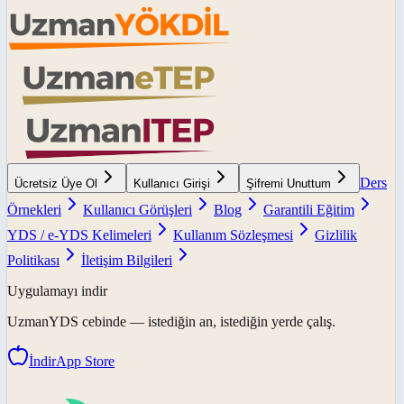
Ders
Ücretsiz Üye Ol
Kullanıcı Girişi
Şifremi Unuttum
Örnekleri
Kullanıcı Görüşleri
Blog
Garantili Eğitim
YDS / e-YDS Kelimeleri
Kullanım Sözleşmesi
Gizlilik
Politikası
İletişim Bilgileri
Uygulamayı indir
UzmanYDS
cebinde — istediğin an, istediğin yerde çalış.
İndir
App Store