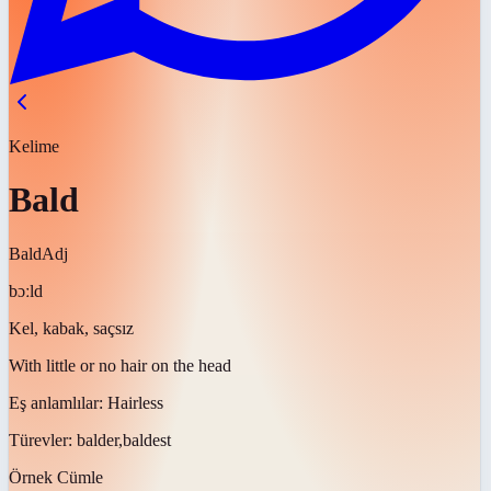
Kelime
Bald
Bald
Adj
bɔːld
Kel, kabak, saçsız
With little or no hair on the head
Eş anlamlılar:
Hairless
Türevler:
balder,baldest
Örnek Cümle