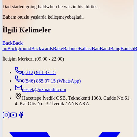
Dad started going
bald
when he was in his thirties.
Babam otuzlu yaşlarda
kelleşmeye
başladı.
İlgili Kelimeler
Back
Back
up
Background
Backwards
Bake
Balance
Ballast
Ban
Band
Bang
Banish
B
İletişim Merkezi (09.00 - 22.00)
0(312) 911 37 15
0(546) 855 07 15
(WhatsApp)
destek@uzmandil.com
Hacettepe İvedik OSB. Teknokenti 1368. Cadde No.61,
4. Kat Ofis No: 32 İvedik / ANKARA