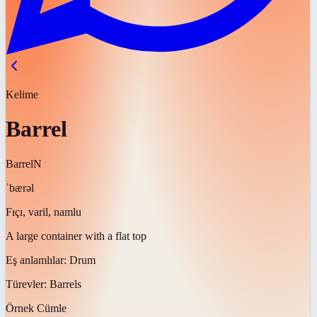
Kelime
Barrel
Barrel
N
ˈbærəl
Fıçı, varil, namlu
A large container with a flat top
Eş anlamlılar:
Drum
Türevler:
Barrels
Örnek Cümle