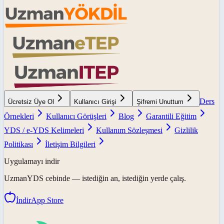
Ders
Ücretsiz Üye Ol
Kullanıcı Girişi
Şifremi Unuttum
Örnekleri
Kullanıcı Görüşleri
Blog
Garantili Eğitim
YDS / e-YDS Kelimeleri
Kullanım Sözleşmesi
Gizlilik
Politikası
İletişim Bilgileri
Uygulamayı indir
UzmanYDS
cebinde — istediğin an, istediğin yerde çalış.
İndir
App Store