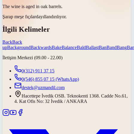
The wine is aged in oak
barrels
.
Şarap meşe
fıçılarda
yıllandırılıyor.
İlgili Kelimeler
Back
Back
up
Background
Backwards
Bake
Balance
Bald
Ballast
Ban
Band
Bang
Ban
İletişim Merkezi (09.00 - 22.00)
0(312) 911 37 15
0(546) 855 07 15
(WhatsApp)
destek@uzmandil.com
Hacettepe İvedik OSB. Teknokenti 1368. Cadde No.61,
4. Kat Ofis No: 32 İvedik / ANKARA