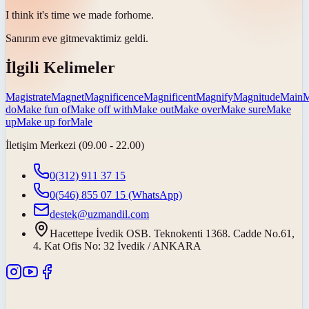
I think it's time we
made for
home.
Sanırım eve
gitme
vaktimiz geldi.
İlgili Kelimeler
Magistrate
Magnet
Magnificence
Magnificent
Magnify
Magnitude
Main
M
do
Make fun of
Make off with
Make out
Make over
Make sure
Make
up
Make up for
Male
İletişim Merkezi (09.00 - 22.00)
0(312) 911 37 15
0(546) 855 07 15
(WhatsApp)
destek@uzmandil.com
Hacettepe İvedik OSB. Teknokenti 1368. Cadde No.61,
4. Kat Ofis No: 32 İvedik / ANKARA