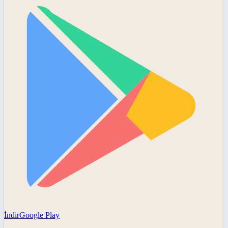
İndir
Google Play