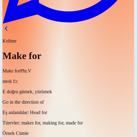
Kelime
Make for
Make for
Phr.V
meɪk fɔː
E doğru gitmek, yürümek
Go in the direction of
Eş anlamlılar:
Head for
Türevler:
makes for, making for, made for
Örnek Cümle