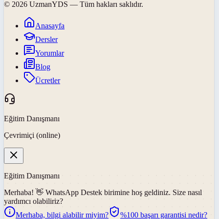
©
2026
UzmanYDS
— Tüm hakları saklıdır.
Anasayfa
Dersler
Yorumlar
Blog
Ücretler
Eğitim Danışmanı
Çevrimiçi (online)
Eğitim Danışmanı
Merhaba! 👋
WhatsApp Destek
birimine hoş geldiniz. Size nasıl
yardımcı olabiliriz?
Merhaba, bilgi alabilir miyim?
%100 başarı garantisi nedir?