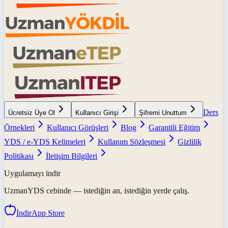
Ders
Ücretsiz Üye Ol
Kullanıcı Girişi
Şifremi Unuttum
Örnekleri
Kullanıcı Görüşleri
Blog
Garantili Eğitim
YDS / e-YDS Kelimeleri
Kullanım Sözleşmesi
Gizlilik
Politikası
İletişim Bilgileri
Uygulamayı indir
UzmanYDS
cebinde — istediğin an, istediğin yerde çalış.
İndir
App Store