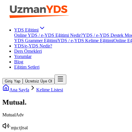
YDS Eğitimi
Online YDS / e-YDS Eğitimi Nedir?
YDS / e-YDS Destek Mod
YDS Grammer Eğitimi
YDS / e-YDS Kelime Eğitimi
Online Eğ
YDS/e-YDS Nedir?
Ders Örnekleri
Yorumlar
Blog
Eğitim Setleri
Giriş Yap
Ücretsiz Üye Ol
Ana Sayfa
Kelime Listesi
Mutual
.
Mutual
Adv
ˈmjuːtʃʊəl