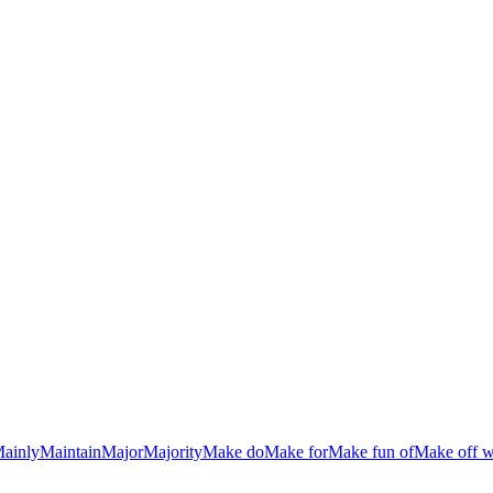
ainly
Maintain
Major
Majority
Make do
Make for
Make fun of
Make off w