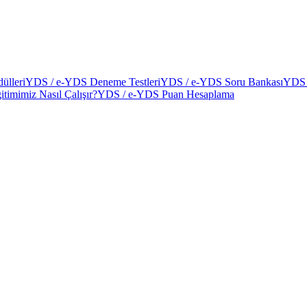
ülleri
YDS / e-YDS Deneme Testleri
YDS / e-YDS Soru Bankası
YDS 
itimimiz Nasıl Çalışır?
YDS / e-YDS Puan Hesaplama