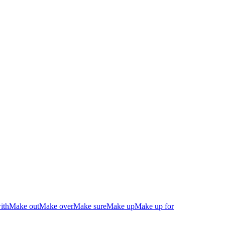
ith
Make out
Make over
Make sure
Make up
Make up for