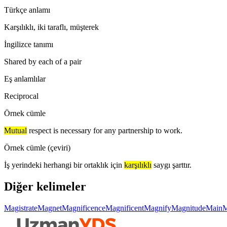
Türkçe anlamı
Karşılıklı, iki taraflı, müşterek
İngilizce tanımı
Shared by each of a pair
Eş anlamlılar
Reciprocal
Örnek cümle
Mutual
respect is necessary for any partnership to work.
Örnek cümle (çeviri)
İş yerindeki herhangi bir ortaklık için
karşılıklı
saygı şarttır.
Diğer kelimeler
Magistrate
Magnet
Magnificence
Magnificent
Magnify
Magnitude
Main
M