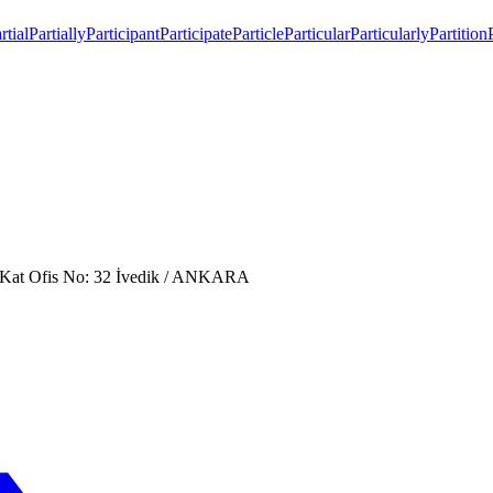
rtial
Partially
Participant
Participate
Particle
Particular
Particularly
Partition
. Kat Ofis No: 32 İvedik / ANKARA