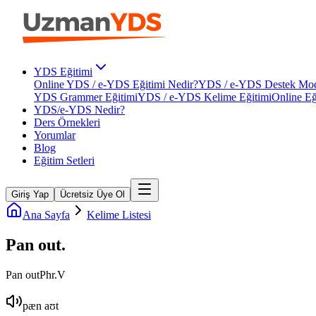
YDS Eğitimi
Online YDS / e-YDS Eğitimi Nedir?
YDS / e-YDS Destek Mod
YDS Grammer Eğitimi
YDS / e-YDS Kelime Eğitimi
Online Eğ
YDS/e-YDS Nedir?
Ders Örnekleri
Yorumlar
Blog
Eğitim Setleri
Giriş Yap
Ücretsiz Üye Ol
Ana Sayfa
Kelime Listesi
Pan out
.
Pan out
Phr.V
pæn aʊt