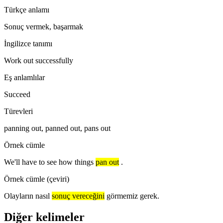
Türkçe anlamı
Sonuç vermek, başarmak
İngilizce tanımı
Work out successfully
Eş anlamlılar
Succeed
Türevleri
panning out, panned out, pans out
Örnek cümle
We'll have to see how things
pan out
.
Örnek cümle (çeviri)
Olayların nasıl
sonuç vereceğini
görmemiz gerek.
Diğer kelimeler