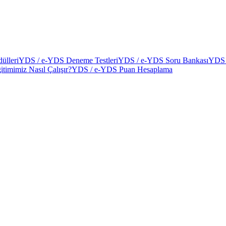
ülleri
YDS / e-YDS Deneme Testleri
YDS / e-YDS Soru Bankası
YDS 
itimimiz Nasıl Çalışır?
YDS / e-YDS Puan Hesaplama