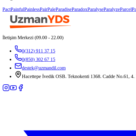
Pact
Painful
Painless
Pair
Pale
Paradise
Paradox
Paralyse
Paralyze
Parcel
Pa
İletişim Merkezi (09.00 - 22.00)
0(312) 911 37 15
0(850) 302 67 15
destek@uzmandil.com
Hacettepe İvedik OSB. Teknokenti 1368. Cadde No.61, 4