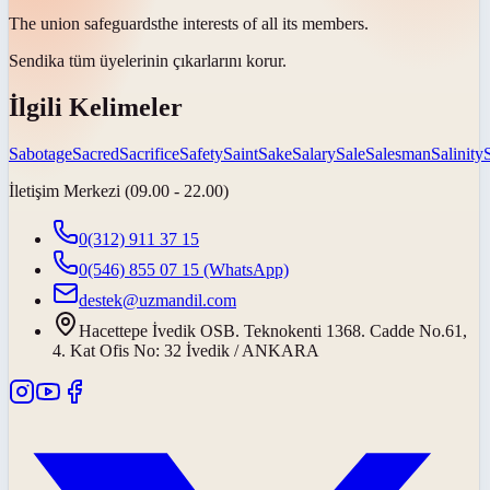
The union
safeguards
the interests of all its members.
Sendika tüm üyelerinin çıkarlarını
korur
.
İlgili Kelimeler
Sabotage
Sacred
Sacrifice
Safety
Saint
Sake
Salary
Sale
Salesman
Salinity
İletişim Merkezi (09.00 - 22.00)
0(312) 911 37 15
0(546) 855 07 15
(WhatsApp)
destek@uzmandil.com
Hacettepe İvedik OSB. Teknokenti 1368. Cadde No.61,
4. Kat Ofis No: 32 İvedik / ANKARA