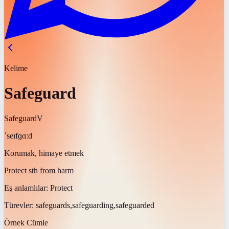
Kelime
Safeguard
Safeguard
V
ˈseɪfɡɑːd
Korumak, himaye etmek
Protect sth from harm
Eş anlamlılar:
Protect
Türevler:
safeguards,safeguarding,safeguarded
Örnek Cümle