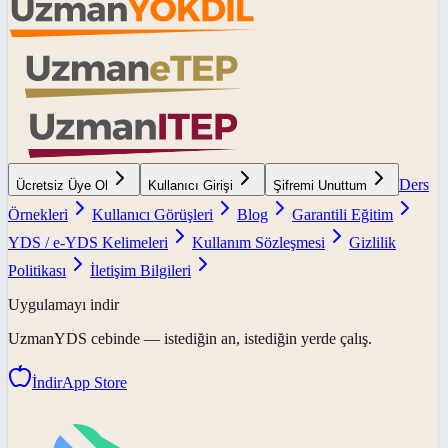
Ders
Ücretsiz Üye Ol
Kullanıcı Girişi
Şifremi Unuttum
Örnekleri
Kullanıcı Görüşleri
Blog
Garantili Eğitim
YDS / e-YDS Kelimeleri
Kullanım Sözleşmesi
Gizlilik
Politikası
İletişim Bilgileri
Uygulamayı indir
UzmanYDS
cebinde — istediğin an, istediğin yerde çalış.
İndir
App Store