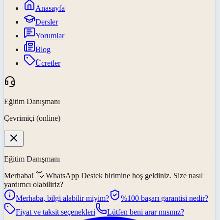
Anasayfa
Dersler
Yorumlar
Blog
Ücretler
Eğitim Danışmanı
Çevrimiçi (online)
Eğitim Danışmanı
Merhaba! 👋
WhatsApp Destek
birimine hoş geldiniz. Size nasıl
yardımcı olabiliriz?
Merhaba, bilgi alabilir miyim?
%100 başarı garantisi nedir?
Fiyat ve taksit seçenekleri
Lütfen beni arar mısınız?