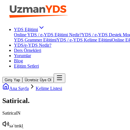
YDS Eğitimi
Online YDS / e-YDS Eğitimi Nedir?
YDS / e-YDS Destek Mod
YDS Grammer Eğitimi
YDS / e-YDS Kelime Eğitimi
Online Eğ
YDS/e-YDS Nedir?
Ders Örnekleri
Yorumlar
Blog
Eğitim Setleri
Giriş Yap
Ücretsiz Üye Ol
Ana Sayfa
Kelime Listesi
Satirical
.
Satirical
N
səˈtɪrɪkl̩