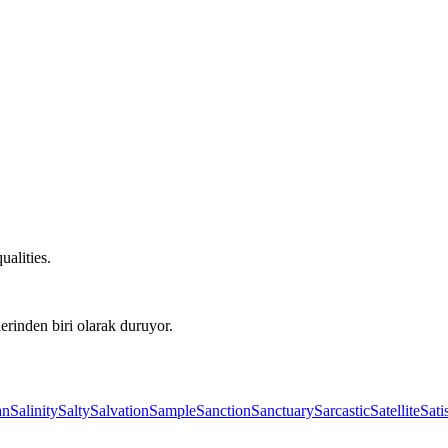
ualities.
erinden biri olarak duruyor.
an
Salinity
Salty
Salvation
Sample
Sanction
Sanctuary
Sarcastic
Satellite
Sati