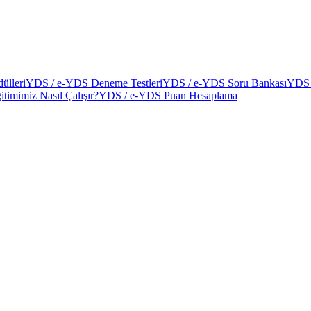
ülleri
YDS / e-YDS Deneme Testleri
YDS / e-YDS Soru Bankası
YDS 
itimimiz Nasıl Çalışır?
YDS / e-YDS Puan Hesaplama