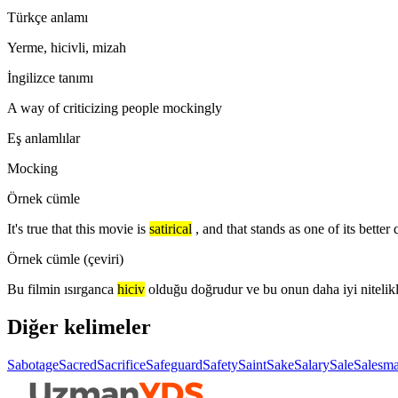
Türkçe anlamı
Yerme, hicivli, mizah
İngilizce tanımı
A way of criticizing people mockingly
Eş anlamlılar
Mocking
Örnek cümle
It's true that this movie is
satirical
, and that stands as one of its better q
Örnek cümle (çeviri)
Bu filmin ısırganca
hiciv
olduğu doğrudur ve bu onun daha iyi nitelikl
Diğer kelimeler
Sabotage
Sacred
Sacrifice
Safeguard
Safety
Saint
Sake
Salary
Sale
Salesm