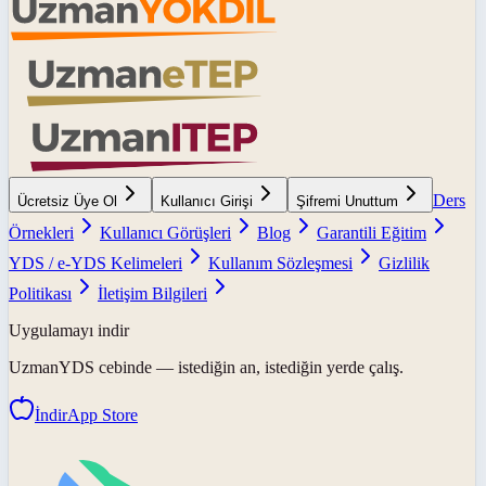
Ders
Ücretsiz Üye Ol
Kullanıcı Girişi
Şifremi Unuttum
Örnekleri
Kullanıcı Görüşleri
Blog
Garantili Eğitim
YDS / e-YDS Kelimeleri
Kullanım Sözleşmesi
Gizlilik
Politikası
İletişim Bilgileri
Uygulamayı indir
UzmanYDS
cebinde — istediğin an, istediğin yerde çalış.
İndir
App Store