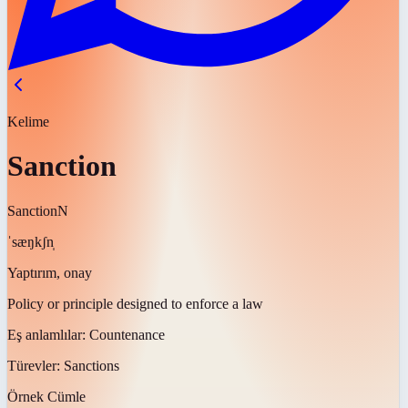
Kelime
Sanction
Sanction
N
ˈsæŋkʃn̩
Yaptırım, onay
Policy or principle designed to enforce a law
Eş anlamlılar:
Countenance
Türevler:
Sanctions
Örnek Cümle