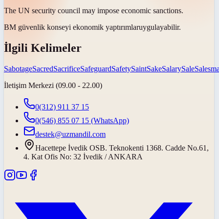
The UN security council may impose economic
sanctions
.
BM güvenlik konseyi ekonomik
yaptırımlar
uygulayabilir.
İlgili Kelimeler
Sabotage
Sacred
Sacrifice
Safeguard
Safety
Saint
Sake
Salary
Sale
Salesm
İletişim Merkezi (09.00 - 22.00)
0(312) 911 37 15
0(546) 855 07 15
(WhatsApp)
destek@uzmandil.com
Hacettepe İvedik OSB. Teknokenti 1368. Cadde No.61,
4. Kat Ofis No: 32 İvedik / ANKARA