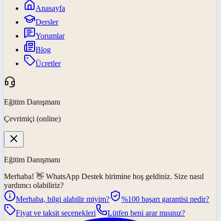
Anasayfa
Dersler
Yorumlar
Blog
Ücretler
Eğitim Danışmanı
Çevrimiçi (online)
Eğitim Danışmanı
Merhaba! 👋
WhatsApp Destek
birimine hoş geldiniz. Size nasıl
yardımcı olabiliriz?
Merhaba, bilgi alabilir miyim?
%100 başarı garantisi nedir?
Fiyat ve taksit seçenekleri
Lütfen beni arar mısınız?