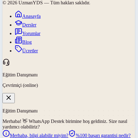
©
2026
UzmanYDS
— Tüm hakları saklıdır.
Anasayfa
Dersler
Yorumlar
Blog
Ücretler
Eğitim Danışmanı
Çevrimiçi (online)
Eğitim Danışmanı
Merhaba! 👋
WhatsApp Destek
birimine hoş geldiniz. Size nasıl
yardımcı olabiliriz?
Merhaba, bilgi alabilir miyim?
%100 başarı garantisi nedir?