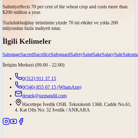
Salinity
effects 70 per cent of the wheat crop and costs more than
$200 million a year.
Tuzluluk
buğday ürününün yüzde 70 ini etkiler ve yılda 200
milyondan fazla maliyeti tutar.
İlgili Kelimeler
Sabotage
Sacred
Sacrifice
Safeguard
Safety
Saint
Sake
Salary
Sale
Salesm
İletişim Merkezi (09.00 - 22.00)
0(312) 911 37 15
0(546) 855 07 15
(WhatsApp)
destek@uzmandil.com
Hacettepe İvedik OSB. Teknokenti 1368. Cadde No.61,
4. Kat Ofis No: 32 İvedik / ANKARA