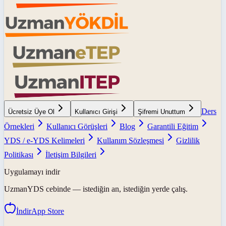
Ders
Ücretsiz Üye Ol
Kullanıcı Girişi
Şifremi Unuttum
Örnekleri
Kullanıcı Görüşleri
Blog
Garantili Eğitim
YDS / e-YDS Kelimeleri
Kullanım Sözleşmesi
Gizlilik
Politikası
İletişim Bilgileri
Uygulamayı indir
UzmanYDS
cebinde — istediğin an, istediğin yerde çalış.
İndir
App Store