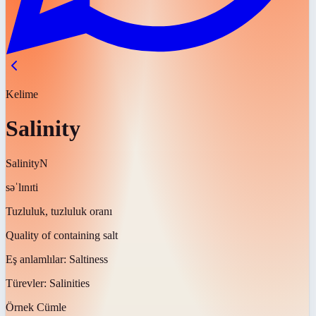
Kelime
Salinity
Salinity
N
səˈlɪnɪti
Tuzluluk, tuzluluk oranı
Quality of containing salt
Eş anlamlılar:
Saltiness
Türevler:
Salinities
Örnek Cümle