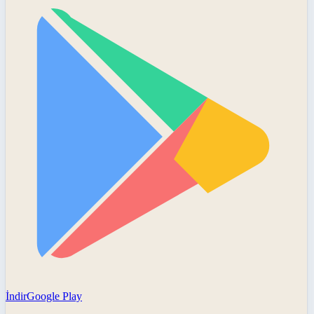
İndir
Google Play