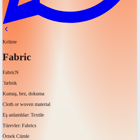
Kelime
Fabric
Fabric
N
ˈfæbrɪk
Kumaş, bez, dokuma
Cloth or woven material
Eş anlamlılar:
Textile
Türevler:
Fabrics
Örnek Cümle