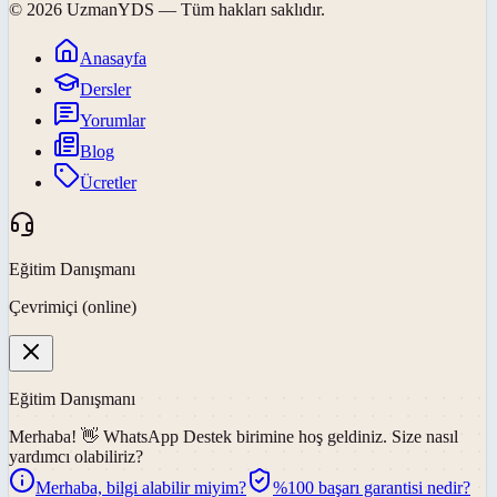
©
2026
UzmanYDS
— Tüm hakları saklıdır.
Anasayfa
Dersler
Yorumlar
Blog
Ücretler
Eğitim Danışmanı
Çevrimiçi (online)
Eğitim Danışmanı
Merhaba! 👋
WhatsApp Destek
birimine hoş geldiniz. Size nasıl
yardımcı olabiliriz?
Merhaba, bilgi alabilir miyim?
%100 başarı garantisi nedir?