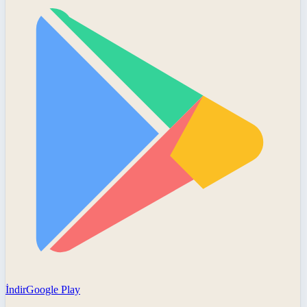
İndir
Google Play