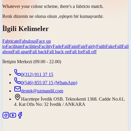
Whatever your colour scheme, there's a
fabric
to match.
Renk düzenin ne olursa olsun ,eşleşen bir
kumaş
vardır.
İlgili Kelimeler
Fabricate
Fabulous
Face up
to
Facilitate
Facilities
Facility
Fade
Fail
Faint
Fair
Fairly
Faith
Fake
Fall
Fall
about
Fall apart
Fall back
Fall back on
Fall for
Fall off
İletişim Merkezi (09.00 - 22.00)
0(312) 911 37 15
0(546) 855 07 15
(WhatsApp)
destek@uzmandil.com
Hacettepe İvedik OSB. Teknokenti 1368. Cadde No.61,
4. Kat Ofis No: 32 İvedik / ANKARA