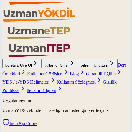
Ders
Ücretsiz Üye Ol
Kullanıcı Girişi
Şifremi Unuttum
Örnekleri
Kullanıcı Görüşleri
Blog
Garantili Eğitim
YDS / e-YDS Kelimeleri
Kullanım Sözleşmesi
Gizlilik
Politikası
İletişim Bilgileri
Uygulamayı indir
UzmanYDS
cebinde — istediğin an, istediğin yerde çalış.
İndir
App Store