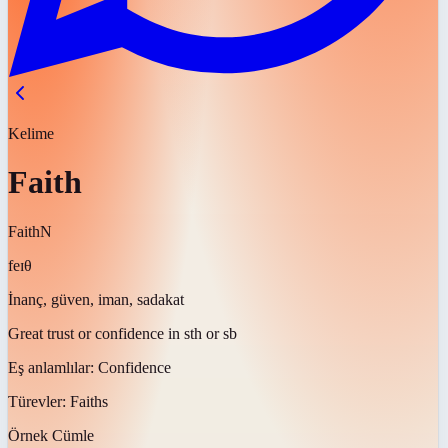
Kelime
Faith
Faith
N
feɪθ
İnanç, güven, iman, sadakat
Great trust or confidence in sth or sb
Eş anlamlılar:
Confidence
Türevler:
Faiths
Örnek Cümle