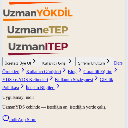
Ders
Ücretsiz Üye Ol
Kullanıcı Girişi
Şifremi Unuttum
Örnekleri
Kullanıcı Görüşleri
Blog
Garantili Eğitim
YDS / e-YDS Kelimeleri
Kullanım Sözleşmesi
Gizlilik
Politikası
İletişim Bilgileri
Uygulamayı indir
UzmanYDS
cebinde — istediğin an, istediğin yerde çalış.
İndir
App Store