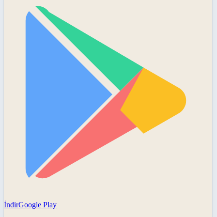
İndir
Google Play