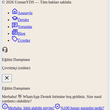
©
2026
UzmanYDS
— Tüm hakları saklıdır.
Anasayfa
Dersler
Yorumlar
Blog
Ücretler
Eğitim Danışmanı
Çevrimiçi (online)
Eğitim Danışmanı
Merhaba! 👋
WhatsApp Destek
birimine hoş geldiniz. Size nasıl
yardımcı olabiliriz?
Merhaba, bilgi alabilir miyim?
%100 başarı garantisi nedir?