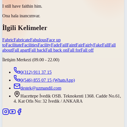
I still have
faith
in him.
Ona hala
inancım
var.
İlgili Kelimeler
Fabric
Fabricate
Fabulous
Face up
to
Facilitate
Facilities
Facility
Fade
Fail
Faint
Fair
Fairly
Fake
Fall
Fall
about
Fall apart
Fall back
Fall back on
Fall for
Fall off
İletişim Merkezi (09.00 - 22.00)
0(312) 911 37 15
0(546) 855 07 15
(WhatsApp)
destek@uzmandil.com
Hacettepe İvedik OSB. Teknokenti 1368. Cadde No.61,
4. Kat Ofis No: 32 İvedik / ANKARA