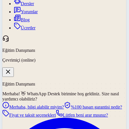
Dersler
Yorumlar
Blog
Ücretler
Eğitim Danışmanı
Çevrimiçi (online)
Eğitim Danışmanı
Merhaba! 👋
WhatsApp Destek
birimine hoş geldiniz. Size nasıl
yardımcı olabiliriz?
Merhaba, bilgi alabilir miyim?
%100 başarı garantisi nedir?
Fiyat ve taksit seçenekleri
Lütfen beni arar mısınız?