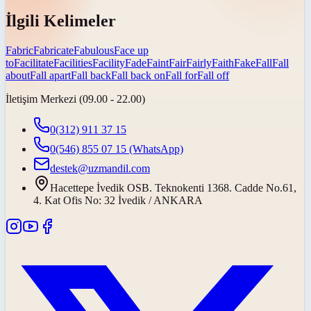
İlgili Kelimeler
Fabric
Fabricate
Fabulous
Face up
to
Facilitate
Facilities
Facility
Fade
Faint
Fair
Fairly
Faith
Fake
Fall
Fall
about
Fall apart
Fall back
Fall back on
Fall for
Fall off
İletişim Merkezi (09.00 - 22.00)
0(312) 911 37 15
0(546) 855 07 15
(WhatsApp)
destek@uzmandil.com
Hacettepe İvedik OSB. Teknokenti 1368. Cadde No.61,
4. Kat Ofis No: 32 İvedik / ANKARA