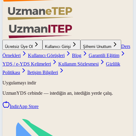
Ders
Ücretsiz Üye Ol
Kullanıcı Girişi
Şifremi Unuttum
Örnekleri
Kullanıcı Görüşleri
Blog
Garantili Eğitim
YDS / e-YDS Kelimeleri
Kullanım Sözleşmesi
Gizlilik
Politikası
İletişim Bilgileri
Uygulamayı indir
UzmanYDS
cebinde — istediğin an, istediğin yerde çalış.
İndir
App Store