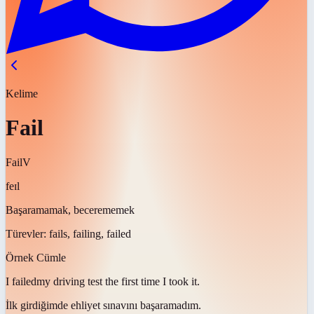
Kelime
Fail
Fail
V
feɪl
Başaramamak, becerememek
Türevler:
fails, failing, failed
Örnek Cümle
I
failed
my driving test the first time I took it.
İlk girdiğimde ehliyet sınavını
başaramadım
.