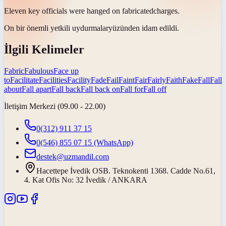
Eleven key officials were hanged on
fabricated
charges.
On bir önemli yetkili
uydurmalar
yüzünden idam edildi.
İlgili Kelimeler
Fabric
Fabulous
Face up
to
Facilitate
Facilities
Facility
Fade
Fail
Faint
Fair
Fairly
Faith
Fake
Fall
Fall
about
Fall apart
Fall back
Fall back on
Fall for
Fall off
İletişim Merkezi (09.00 - 22.00)
0(312) 911 37 15
0(546) 855 07 15
(WhatsApp)
destek@uzmandil.com
Hacettepe İvedik OSB. Teknokenti 1368. Cadde No.61,
4. Kat Ofis No: 32 İvedik / ANKARA