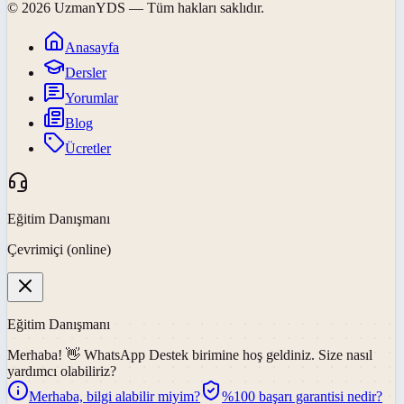
©
2026
UzmanYDS
— Tüm hakları saklıdır.
Anasayfa
Dersler
Yorumlar
Blog
Ücretler
Eğitim Danışmanı
Çevrimiçi (online)
Eğitim Danışmanı
Merhaba! 👋
WhatsApp Destek
birimine hoş geldiniz. Size nasıl
yardımcı olabiliriz?
Merhaba, bilgi alabilir miyim?
%100 başarı garantisi nedir?