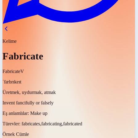
Kelime
Fabricate
Fabricate
V
ˈfæbrɪkeɪt
Üretmek, uydurmak, atmak
Invent fancifully or falsely
Eş anlamlılar:
Make up
Türevler:
fabricates,fabricating,fabricated
Örnek Cümle