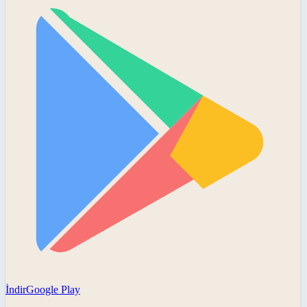
İndir
Google Play