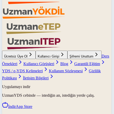
Ders
Ücretsiz Üye Ol
Kullanıcı Girişi
Şifremi Unuttum
Örnekleri
Kullanıcı Görüşleri
Blog
Garantili Eğitim
YDS / e-YDS Kelimeleri
Kullanım Sözleşmesi
Gizlilik
Politikası
İletişim Bilgileri
Uygulamayı indir
UzmanYDS
cebinde — istediğin an, istediğin yerde çalış.
İndir
App Store