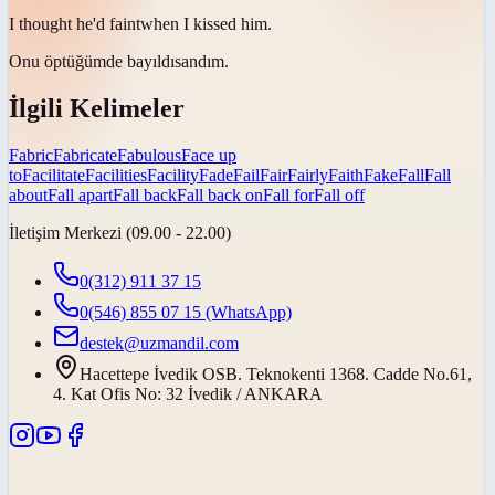
I thought he'd
faint
when I kissed him.
Onu öptüğümde
bayıldı
sandım.
İlgili Kelimeler
Fabric
Fabricate
Fabulous
Face up
to
Facilitate
Facilities
Facility
Fade
Fail
Fair
Fairly
Faith
Fake
Fall
Fall
about
Fall apart
Fall back
Fall back on
Fall for
Fall off
İletişim Merkezi (09.00 - 22.00)
0(312) 911 37 15
0(546) 855 07 15
(WhatsApp)
destek@uzmandil.com
Hacettepe İvedik OSB. Teknokenti 1368. Cadde No.61,
4. Kat Ofis No: 32 İvedik / ANKARA