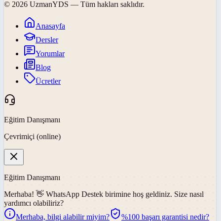
©
2026
UzmanYDS
— Tüm hakları saklıdır.
Anasayfa
Dersler
Yorumlar
Blog
Ücretler
Eğitim Danışmanı
Çevrimiçi (online)
Eğitim Danışmanı
Merhaba! 👋
WhatsApp Destek
birimine hoş geldiniz. Size nasıl
yardımcı olabiliriz?
Merhaba, bilgi alabilir miyim?
%100 başarı garantisi nedir?