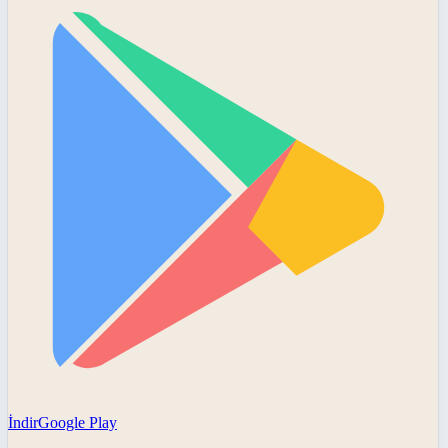
İndir
Google Play