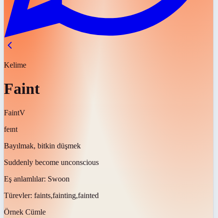
Kelime
Faint
Faint
V
feɪnt
Bayılmak, bitkin düşmek
Suddenly become unconscious
Eş anlamlılar:
Swoon
Türevler:
faints,fainting,fainted
Örnek Cümle