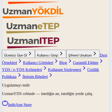
Ders
Ücretsiz Üye Ol
Kullanıcı Girişi
Şifremi Unuttum
Örnekleri
Kullanıcı Görüşleri
Blog
Garantili Eğitim
YDS / e-YDS Kelimeleri
Kullanım Sözleşmesi
Gizlilik
Politikası
İletişim Bilgileri
Uygulamayı indir
UzmanYDS
cebinde — istediğin an, istediğin yerde çalış.
İndir
App Store