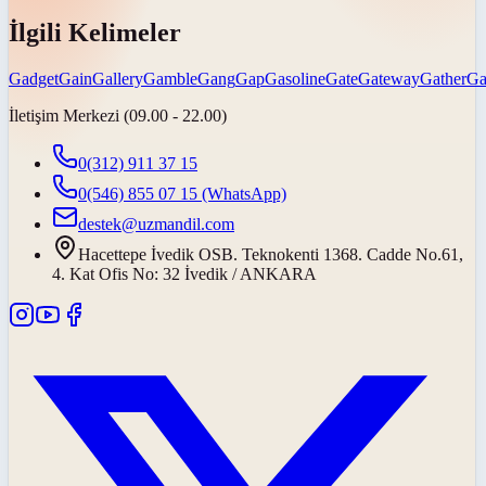
İlgili Kelimeler
Gadget
Gain
Gallery
Gamble
Gang
Gap
Gasoline
Gate
Gateway
Gather
Ga
İletişim Merkezi (09.00 - 22.00)
0(312) 911 37 15
0(546) 855 07 15
(WhatsApp)
destek@uzmandil.com
Hacettepe İvedik OSB. Teknokenti 1368. Cadde No.61,
4. Kat Ofis No: 32 İvedik / ANKARA