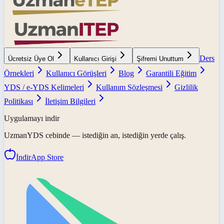
Ders
Ücretsiz Üye Ol
Kullanıcı Girişi
Şifremi Unuttum
Örnekleri
Kullanıcı Görüşleri
Blog
Garantili Eğitim
YDS / e-YDS Kelimeleri
Kullanım Sözleşmesi
Gizlilik
Politikası
İletişim Bilgileri
Uygulamayı indir
UzmanYDS
cebinde — istediğin an, istediğin yerde çalış.
İndir
App Store