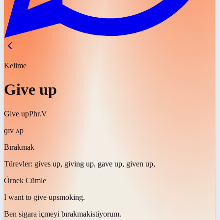
Kelime
Give up
Give up
Phr.V
ɡɪv ʌp
Bırakmak
Türevler:
gives up, giving up, gave up, given up,
Örnek Cümle
I want to
give up
smoking.
Ben sigara içmeyi
bırakmak
istiyorum.