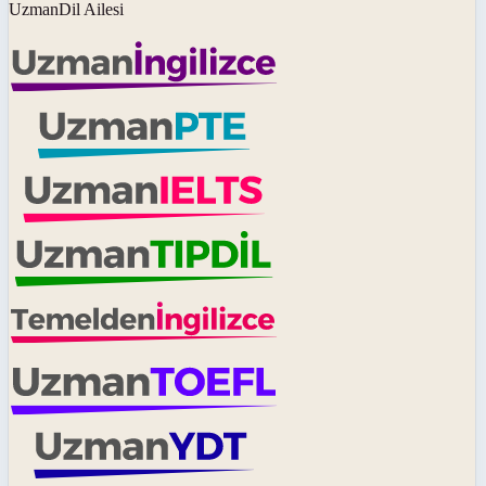
UzmanDil Ailesi