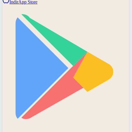
İndir
App Store