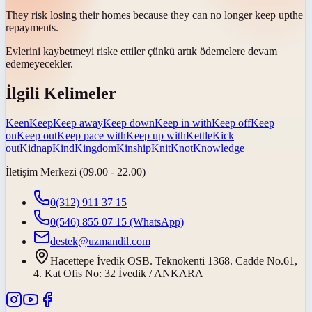
They risk losing their homes because they can no longer
keep up
the
repayments.
Evlerini kaybetmeyi riske ettiler çünkü artık ödemelere
devam
edemeyecekler
.
İlgili Kelimeler
Keen
Keep
Keep away
Keep down
Keep in with
Keep off
Keep
on
Keep out
Keep pace with
Keep up with
Kettle
Kick
out
Kidnap
Kind
Kingdom
Kinship
Knit
Knot
Knowledge
İletişim Merkezi (09.00 - 22.00)
0(312) 911 37 15
0(546) 855 07 15
(WhatsApp)
destek@uzmandil.com
Hacettepe İvedik OSB. Teknokenti 1368. Cadde No.61,
4. Kat Ofis No: 32 İvedik / ANKARA