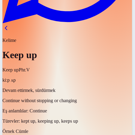
Kelime
Keep up
Keep up
Phr.V
kiːp ʌp
Devam ettirmek, sürdürmek
Continue without stopping or changing
Eş anlamlılar:
Continue
Türevler:
kept up, keeping up, keeps up
Örnek Cümle