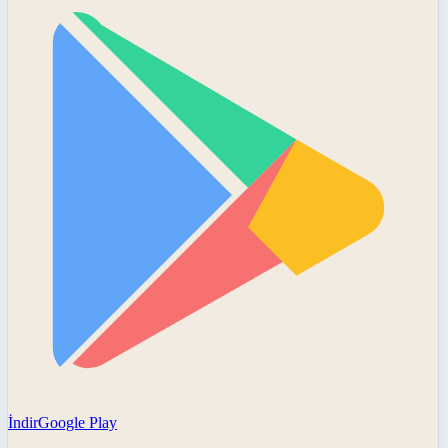
İndir
Google Play