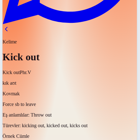
Kelime
Kick out
Kick out
Phr.V
kɪk aʊt
Kovmak
Force sb to leave
Eş anlamlılar:
Throw out
Türevler:
kicking out, kicked out, kicks out
Örnek Cümle