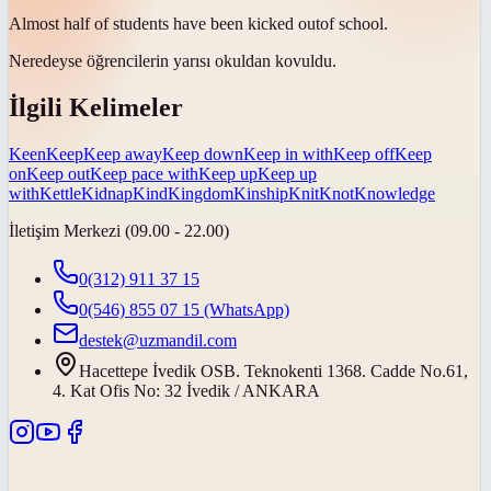
Almost half of students have been
kicked out
of school.
Neredeyse öğrencilerin yarısı okuldan
kovuldu
.
İlgili Kelimeler
Keen
Keep
Keep away
Keep down
Keep in with
Keep off
Keep
on
Keep out
Keep pace with
Keep up
Keep up
with
Kettle
Kidnap
Kind
Kingdom
Kinship
Knit
Knot
Knowledge
İletişim Merkezi (09.00 - 22.00)
0(312) 911 37 15
0(546) 855 07 15
(WhatsApp)
destek@uzmandil.com
Hacettepe İvedik OSB. Teknokenti 1368. Cadde No.61,
4. Kat Ofis No: 32 İvedik / ANKARA