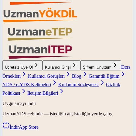
Ders
Ücretsiz Üye Ol
Kullanıcı Girişi
Şifremi Unuttum
Örnekleri
Kullanıcı Görüşleri
Blog
Garantili Eğitim
YDS / e-YDS Kelimeleri
Kullanım Sözleşmesi
Gizlilik
Politikası
İletişim Bilgileri
Uygulamayı indir
UzmanYDS
cebinde — istediğin an, istediğin yerde çalış.
İndir
App Store