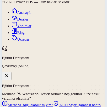
©
2026
UzmanYDS
— Tüm hakları saklıdır.
Anasayfa
Dersler
Yorumlar
Blog
Ücretler
Eğitim Danışmanı
Çevrimiçi (online)
Eğitim Danışmanı
Merhaba! 👋
WhatsApp Destek
birimine hoş geldiniz. Size nasıl
yardımcı olabiliriz?
Merhaba, bilgi alabilir miyim?
%100 başarı garantisi nedir?