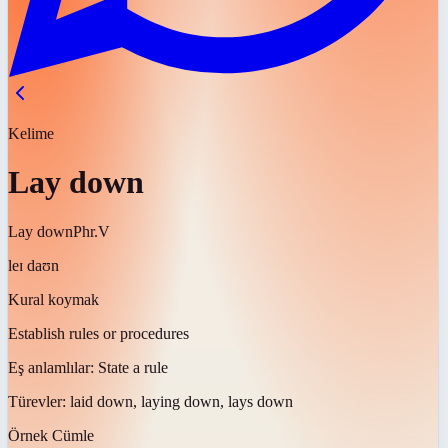
Kelime
Lay down
Lay down
Phr.V
leɪ daʊn
Kural koymak
Establish rules or procedures
Eş anlamlılar:
State a rule
Türevler:
laid down, laying down, lays down
Örnek Cümle