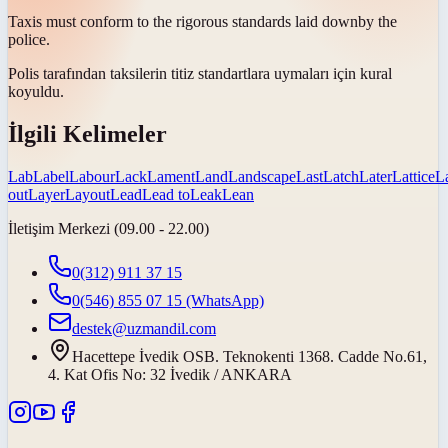
Taxis must conform to the rigorous standards
laid down
by the
police.
Polis tarafından taksilerin titiz standartlara uymaları için
kural
koyuldu
.
İlgili Kelimeler
Lab
Label
Labour
Lack
Lament
Land
Landscape
Last
Latch
Later
Lattice
L
out
Layer
Layout
Lead
Lead to
Leak
Lean
İletişim Merkezi (09.00 - 22.00)
0(312) 911 37 15
0(546) 855 07 15
(WhatsApp)
destek@uzmandil.com
Hacettepe İvedik OSB. Teknokenti 1368. Cadde No.61,
4. Kat Ofis No: 32 İvedik / ANKARA