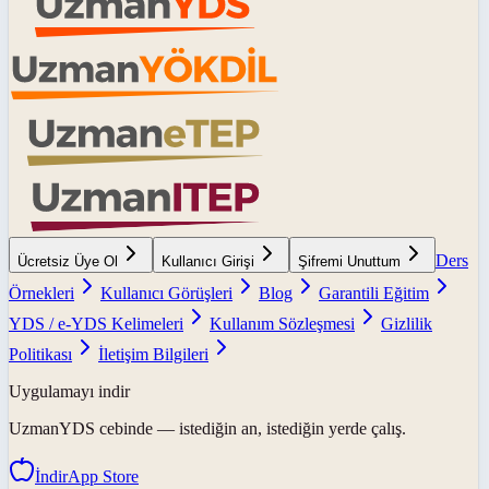
Ders
Ücretsiz Üye Ol
Kullanıcı Girişi
Şifremi Unuttum
Örnekleri
Kullanıcı Görüşleri
Blog
Garantili Eğitim
YDS / e-YDS Kelimeleri
Kullanım Sözleşmesi
Gizlilik
Politikası
İletişim Bilgileri
Uygulamayı indir
UzmanYDS
cebinde — istediğin an, istediğin yerde çalış.
İndir
App Store