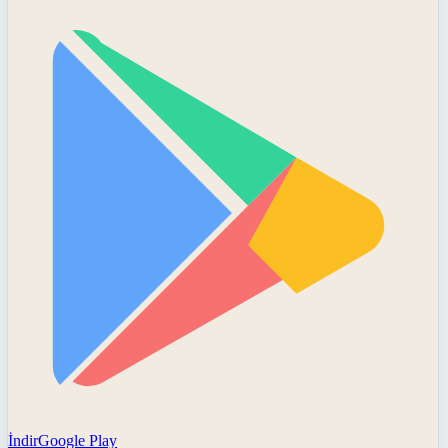
İndir
Google Play