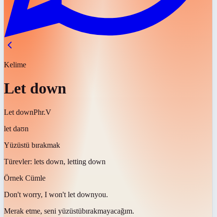
Kelime
Let down
Let down
Phr.V
let daʊn
Yüzüstü bırakmak
Türevler:
lets down, letting down
Örnek Cümle
Don't worry, I won't
let down
you.
Merak etme, seni
yüzüstü
bırakmayacağım.