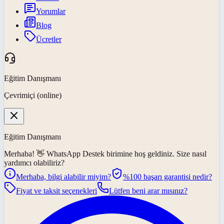
Yorumlar
Blog
Ücretler
Eğitim Danışmanı
Çevrimiçi (online)
Eğitim Danışmanı
Merhaba! 👋
WhatsApp Destek
birimine hoş geldiniz. Size nasıl
yardımcı olabiliriz?
Merhaba, bilgi alabilir miyim?
%100 başarı garantisi nedir?
Fiyat ve taksit seçenekleri
Lütfen beni arar mısınız?