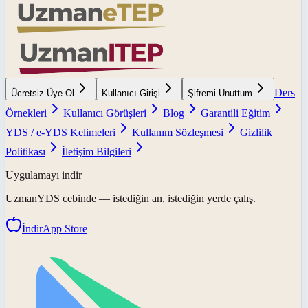
Ders
Ücretsiz Üye Ol
Kullanıcı Girişi
Şifremi Unuttum
Örnekleri
Kullanıcı Görüşleri
Blog
Garantili Eğitim
YDS / e-YDS Kelimeleri
Kullanım Sözleşmesi
Gizlilik
Politikası
İletişim Bilgileri
Uygulamayı indir
UzmanYDS
cebinde — istediğin an, istediğin yerde çalış.
İndir
App Store