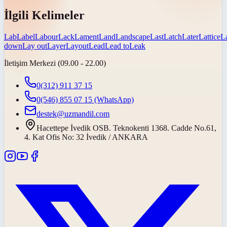
İlgili Kelimeler
Lab
Label
Labour
Lack
Lament
Land
Landscape
Last
Latch
Later
Lattice
L
down
Lay out
Layer
Layout
Lead
Lead to
Leak
İletişim Merkezi (09.00 - 22.00)
0(312) 911 37 15
0(546) 855 07 15
(WhatsApp)
destek@uzmandil.com
Hacettepe İvedik OSB. Teknokenti 1368. Cadde No.61,
4. Kat Ofis No: 32 İvedik / ANKARA