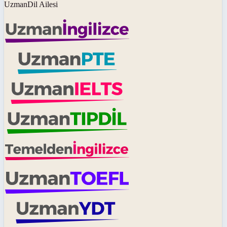
UzmanDil Ailesi