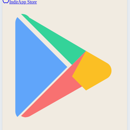
İndir
App Store