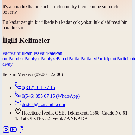
It's a
paradox
that in such a rich country there can be so much
poverty.
Bu kadar zengin bir ülkede bu kadar çok yoksulluk olabilmesi bir
paradokstur
.
İlgili Kelimeler
Pact
Painful
Painless
Pair
Pale
Pan
out
Paradise
Paralyse
Paralyze
Parcel
Partial
Partially
Participant
Participat
away
İletişim Merkezi (09.00 - 22.00)
0(312) 911 37 15
0(546) 855 07 15
(WhatsApp)
destek@uzmandil.com
Hacettepe İvedik OSB. Teknokenti 1368. Cadde No.61,
4. Kat Ofis No: 32 İvedik / ANKARA