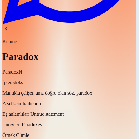
Kelime
Paradox
Paradox
N
ˈpærədɒks
Mantıkla çelişen ama doğru olan söz, paradox
A self-contradiction
Eş anlamlılar:
Untrue statement
Türevler:
Paradoxes
Örnek Cümle