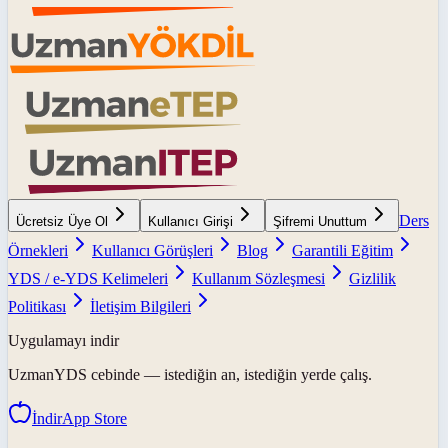
Ders
Ücretsiz Üye Ol
Kullanıcı Girişi
Şifremi Unuttum
Örnekleri
Kullanıcı Görüşleri
Blog
Garantili Eğitim
YDS / e-YDS Kelimeleri
Kullanım Sözleşmesi
Gizlilik
Politikası
İletişim Bilgileri
Uygulamayı indir
UzmanYDS
cebinde — istediğin an, istediğin yerde çalış.
İndir
App Store