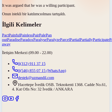
It was argued that he was a willing
participant
.
Onun istekli bir
katılımcı
olması tartışıldı.
İlgili Kelimeler
Pact
Painful
Painless
Pair
Pale
Pan
out
Paradise
Paradox
Paralyse
Paralyze
Parcel
Partial
Partially
Participate
P
away
İletişim Merkezi (09.00 - 22.00)
0(312) 911 37 15
0(546) 855 07 15
(WhatsApp)
destek@uzmandil.com
Hacettepe İvedik OSB. Teknokenti 1368. Cadde No.61,
4. Kat Ofis No: 32 İvedik / ANKARA