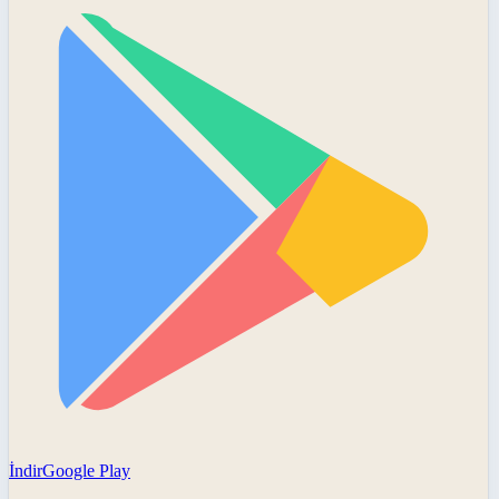
İndir
Google Play