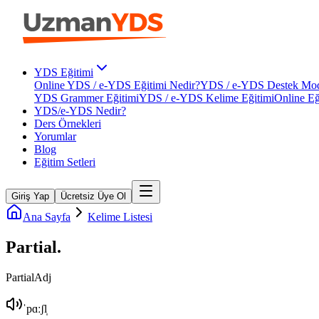
YDS Eğitimi
Online YDS / e-YDS Eğitimi Nedir?
YDS / e-YDS Destek Mod
YDS Grammer Eğitimi
YDS / e-YDS Kelime Eğitimi
Online Eğ
YDS/e-YDS Nedir?
Ders Örnekleri
Yorumlar
Blog
Eğitim Setleri
Giriş Yap
Ücretsiz Üye Ol
Ana Sayfa
Kelime Listesi
Partial
.
Partial
Adj
ˈpɑːʃl̩