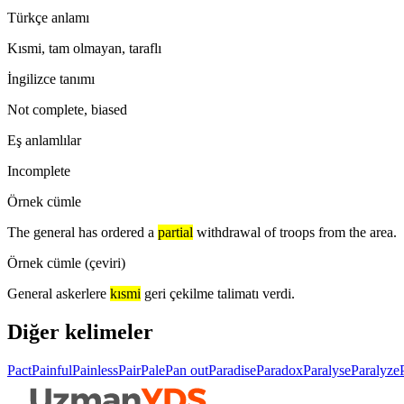
Türkçe anlamı
Kısmi, tam olmayan, taraflı
İngilizce tanımı
Not complete, biased
Eş anlamlılar
Incomplete
Örnek cümle
The general has ordered a
partial
withdrawal of troops from the area.
Örnek cümle (çeviri)
General askerlere
kısmi
geri çekilme talimatı verdi.
Diğer kelimeler
Pact
Painful
Painless
Pair
Pale
Pan out
Paradise
Paradox
Paralyse
Paralyze