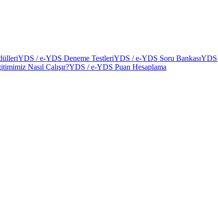
ülleri
YDS / e-YDS Deneme Testleri
YDS / e-YDS Soru Bankası
YDS 
itimimiz Nasıl Çalışır?
YDS / e-YDS Puan Hesaplama