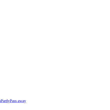
n
Partly
Pass away