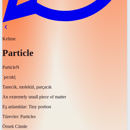
Kelime
Particle
Particle
N
ˈpɑːtɪkl̩
Tanecik, molekül, parçacık
An extremely small piece of matter
Eş anlamlılar:
Tiny portion
Türevler:
Particles
Örnek Cümle