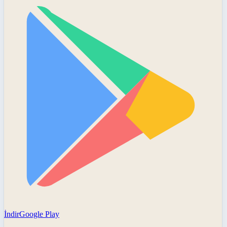
İndir
Google Play