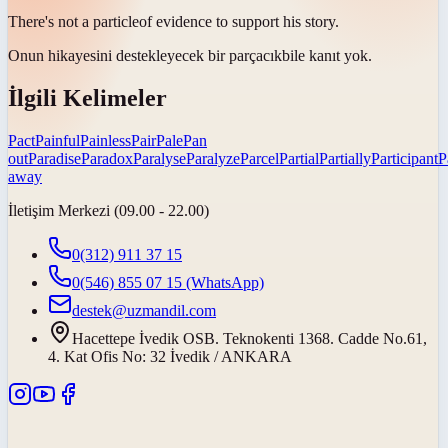
There's not a
particle
of evidence to support his story.
Onun hikayesini destekleyecek bir
parçacık
bile kanıt yok.
İlgili Kelimeler
Pact
Painful
Painless
Pair
Pale
Pan
out
Paradise
Paradox
Paralyse
Paralyze
Parcel
Partial
Partially
Participant
P
away
İletişim Merkezi (09.00 - 22.00)
0(312) 911 37 15
0(546) 855 07 15
(WhatsApp)
destek@uzmandil.com
Hacettepe İvedik OSB. Teknokenti 1368. Cadde No.61,
4. Kat Ofis No: 32 İvedik / ANKARA