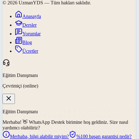
©
2026
UzmanYDS
— Tüm hakları saklıdır.
Anasayfa
Dersler
Yorumlar
Blog
Ücretler
Eğitim Danışmanı
Çevrimiçi (online)
Eğitim Danışmanı
Merhaba! 👋
WhatsApp Destek
birimine hoş geldiniz. Size nasıl
yardımcı olabiliriz?
Merhaba, bilgi alabilir miyim?
%100 başarı garantisi nedir?