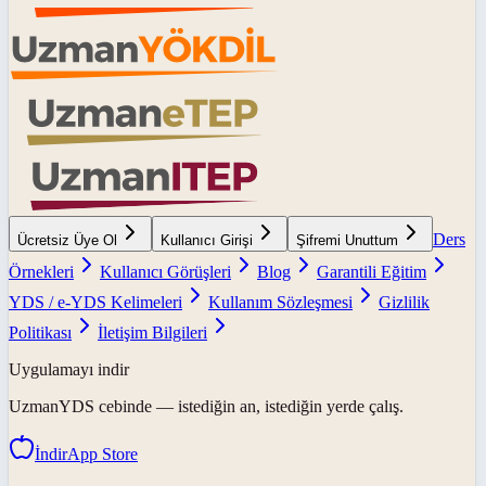
Ders
Ücretsiz Üye Ol
Kullanıcı Girişi
Şifremi Unuttum
Örnekleri
Kullanıcı Görüşleri
Blog
Garantili Eğitim
YDS / e-YDS Kelimeleri
Kullanım Sözleşmesi
Gizlilik
Politikası
İletişim Bilgileri
Uygulamayı indir
UzmanYDS
cebinde — istediğin an, istediğin yerde çalış.
İndir
App Store