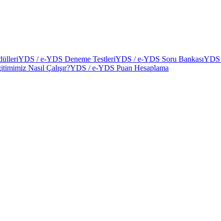
ülleri
YDS / e-YDS Deneme Testleri
YDS / e-YDS Soru Bankası
YDS 
itimimiz Nasıl Çalışır?
YDS / e-YDS Puan Hesaplama