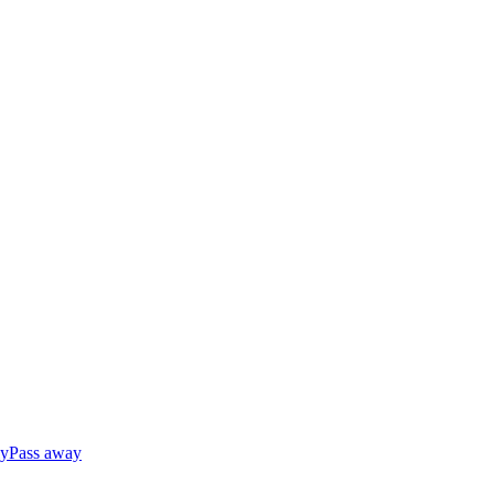
ly
Pass away