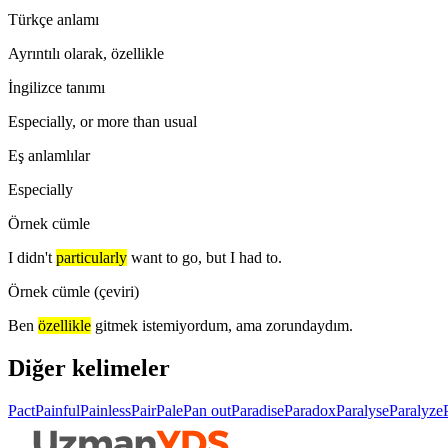
Türkçe anlamı
Ayrıntılı olarak, özellikle
İngilizce tanımı
Especially, or more than usual
Eş anlamlılar
Especially
Örnek cümle
I didn't
particularly
want to go, but I had to.
Örnek cümle (çeviri)
Ben
özellikle
gitmek istemiyordum, ama zorundaydım.
Diğer kelimeler
Pact
Painful
Painless
Pair
Pale
Pan out
Paradise
Paradox
Paralyse
Paralyze