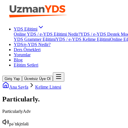
YDS Eğitimi
Online YDS / e-YDS Eğitimi Nedir?
YDS / e-YDS Destek Mod
YDS Grammer Eğitimi
YDS / e-YDS Kelime Eğitimi
Online Eğ
YDS/e-YDS Nedir?
Ders Örnekleri
Yorumlar
Blog
Eğitim Setleri
Giriş Yap
Ücretsiz Üye Ol
Ana Sayfa
Kelime Listesi
Particularly
.
Particularly
Adv
pəˈtɪkjʊləli