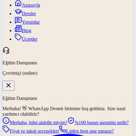
Anasayfa
Dersler
Yorumlar
Blog
Ücretler
Eğitim Danışmanı
Çevrimiçi (online)
Eğitim Danışmanı
Merhaba! 👋
WhatsApp Destek
birimine hoş geldiniz. Size nasıl
yardımcı olabiliriz?
Merhaba, bilgi alabilir miyim?
%100 başarı garantisi nedir?
Fiyat ve taksit seçenekleri
Lütfen beni arar mısınız?