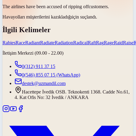
The airlines have been accused of
ripping off
customers.
Havayolları müşterilerini
kazıkladığı
için suçlandı.
İlgili Kelimeler
Rabies
Race
Radiant
Radiate
Radiation
Radical
Raft
Rag
Rage
Raid
Raise
İletişim Merkezi (09.00 - 22.00)
0(312) 911 37 15
0(546) 855 07 15
(WhatsApp)
destek@uzmandil.com
Hacettepe İvedik OSB. Teknokenti 1368. Cadde No.61,
4. Kat Ofis No: 32 İvedik / ANKARA