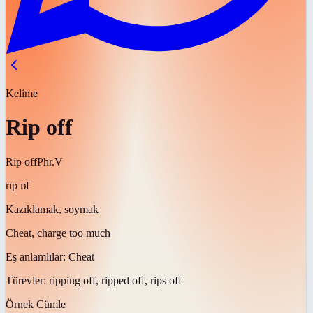
Kelime
Rip off
Rip off
Phr.V
rɪp ɒf
Kazıklamak, soymak
Cheat, charge too much
Eş anlamlılar:
Cheat
Türevler:
ripping off, ripped off, rips off
Örnek Cümle