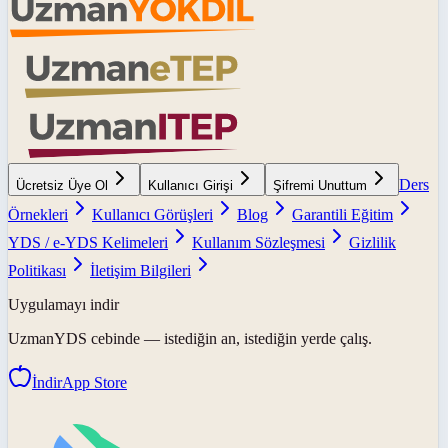
Ders
Ücretsiz Üye Ol
Kullanıcı Girişi
Şifremi Unuttum
Örnekleri
Kullanıcı Görüşleri
Blog
Garantili Eğitim
YDS / e-YDS Kelimeleri
Kullanım Sözleşmesi
Gizlilik
Politikası
İletişim Bilgileri
Uygulamayı indir
UzmanYDS
cebinde — istediğin an, istediğin yerde çalış.
İndir
App Store