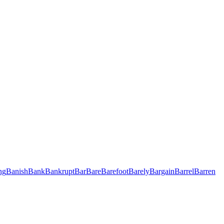
ng
Banish
Bank
Bankrupt
Bar
Bare
Barefoot
Barely
Bargain
Barrel
Barren