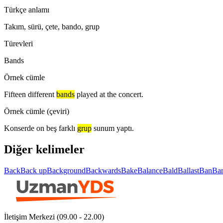
Türkçe anlamı
Takım, sürü, çete, bando, grup
Türevleri
Bands
Örnek cümle
Fifteen different
bands
played at the concert.
Örnek cümle (çeviri)
Konserde on beş farklı
grup
sunum yaptı.
Diğer kelimeler
Back
Back up
Background
Backwards
Bake
Balance
Bald
Ballast
Ban
Ba
İletişim Merkezi (09.00 - 22.00)