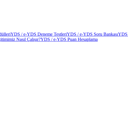
ülleri
YDS / e-YDS Deneme Testleri
YDS / e-YDS Soru Bankası
YDS 
itimimiz Nasıl Çalışır?
YDS / e-YDS Puan Hesaplama