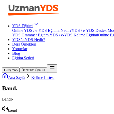
YDS Eğitimi
Online YDS / e-YDS Eğitimi Nedir?
YDS / e-YDS Destek Mod
YDS Grammer Eğitimi
YDS / e-YDS Kelime Eğitimi
Online Eğ
YDS/e-YDS Nedir?
Ders Örnekleri
Yorumlar
Blog
Eğitim Setleri
Giriş Yap
Ücretsiz Üye Ol
Ana Sayfa
Kelime Listesi
Band
.
Band
N
bænd