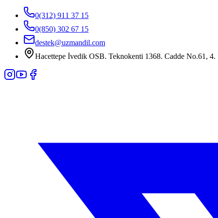
0(312) 911 37 15
0(850) 302 67 15
destek@uzmandil.com
Hacettepe İvedik OSB. Teknokenti 1368. Cadde No.61, 4