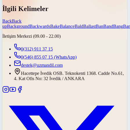
İlgili Kelimeler
Back
Back
up
Background
Backwards
Bake
Balance
Bald
Ballast
Ban
Band
Bang
Ban
İletişim Merkezi (09.00 - 22.00)
0(312) 911 37 15
0(546) 855 07 15
(WhatsApp)
destek@uzmandil.com
Hacettepe İvedik OSB. Teknokenti 1368. Cadde No.61,
4. Kat Ofis No: 32 İvedik / ANKARA