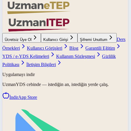
Ders
Ücretsiz Üye Ol
Kullanıcı Girişi
Şifremi Unuttum
Örnekleri
Kullanıcı Görüşleri
Blog
Garantili Eğitim
YDS / e-YDS Kelimeleri
Kullanım Sözleşmesi
Gizlilik
Politikası
İletişim Bilgileri
Uygulamayı indir
UzmanYDS
cebinde — istediğin an, istediğin yerde çalış.
İndir
App Store