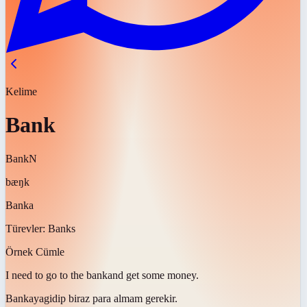
Kelime
Bank
Bank
N
bæŋk
Banka
Türevler:
Banks
Örnek Cümle
I need to go to the
bank
and get some money.
Bankaya
gidip biraz para almam gerekir.