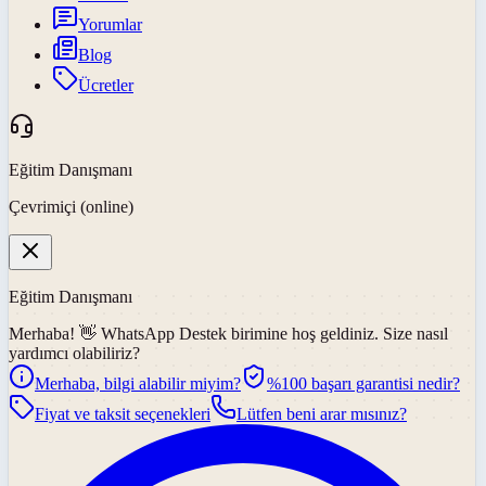
Yorumlar
Blog
Ücretler
Eğitim Danışmanı
Çevrimiçi (online)
Eğitim Danışmanı
Merhaba! 👋
WhatsApp Destek
birimine hoş geldiniz. Size nasıl
yardımcı olabiliriz?
Merhaba, bilgi alabilir miyim?
%100 başarı garantisi nedir?
Fiyat ve taksit seçenekleri
Lütfen beni arar mısınız?