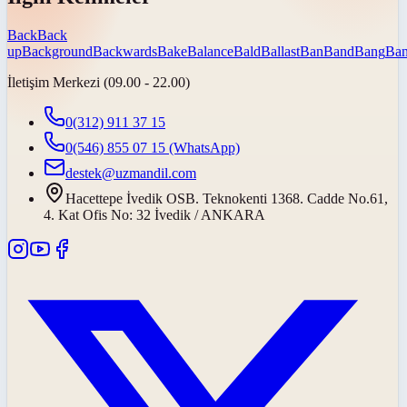
Back
Back
up
Background
Backwards
Bake
Balance
Bald
Ballast
Ban
Band
Bang
Ban
İletişim Merkezi (09.00 - 22.00)
0(312) 911 37 15
0(546) 855 07 15
(WhatsApp)
destek@uzmandil.com
Hacettepe İvedik OSB. Teknokenti 1368. Cadde No.61,
4. Kat Ofis No: 32 İvedik / ANKARA