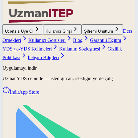
Ders
Ücretsiz Üye Ol
Kullanıcı Girişi
Şifremi Unuttum
Örnekleri
Kullanıcı Görüşleri
Blog
Garantili Eğitim
YDS / e-YDS Kelimeleri
Kullanım Sözleşmesi
Gizlilik
Politikası
İletişim Bilgileri
Uygulamayı indir
UzmanYDS
cebinde — istediğin an, istediğin yerde çalış.
İndir
App Store