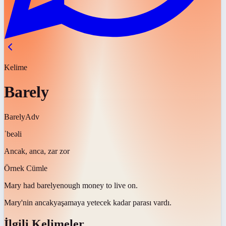
Kelime
Barely
Barely
Adv
ˈbeəli
Ancak, anca, zar zor
Örnek Cümle
Mary had
barely
enough money to live on.
Mary'nin
ancak
yaşamaya yetecek kadar parası vardı.
İlgili Kelimeler