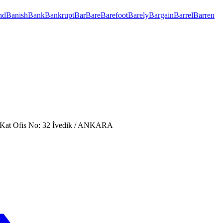
nd
Banish
Bank
Bankrupt
Bar
Bare
Barefoot
Barely
Bargain
Barrel
Barren
. Kat Ofis No: 32 İvedik / ANKARA