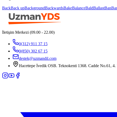
Back
Back up
Background
Backwards
Bake
Balance
Bald
Ballast
Ban
Ba
İletişim Merkezi (09.00 - 22.00)
0(312) 911 37 15
0(850) 302 67 15
destek@uzmandil.com
Hacettepe İvedik OSB. Teknokenti 1368. Cadde No.61, 4