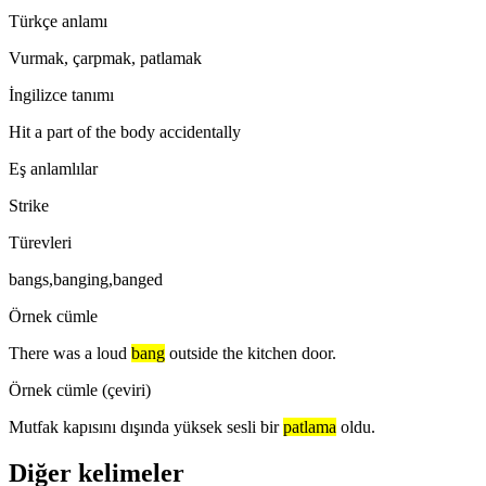
Türkçe anlamı
Vurmak, çarpmak, patlamak
İngilizce tanımı
Hit a part of the body accidentally
Eş anlamlılar
Strike
Türevleri
bangs,banging,banged
Örnek cümle
There was a loud
bang
outside the kitchen door.
Örnek cümle (çeviri)
Mutfak kapısını dışında yüksek sesli bir
patlama
oldu.
Diğer kelimeler