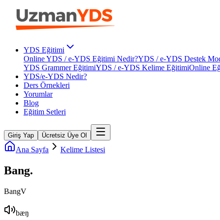
YDS Eğitimi
Online YDS / e-YDS Eğitimi Nedir?
YDS / e-YDS Destek Mod
YDS Grammer Eğitimi
YDS / e-YDS Kelime Eğitimi
Online Eğ
YDS/e-YDS Nedir?
Ders Örnekleri
Yorumlar
Blog
Eğitim Setleri
Giriş Yap
Ücretsiz Üye Ol
Ana Sayfa
Kelime Listesi
Bang
.
Bang
V
bæŋ