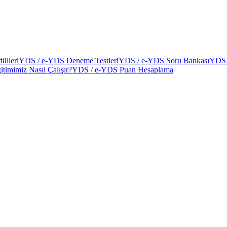
ülleri
YDS / e-YDS Deneme Testleri
YDS / e-YDS Soru Bankası
YDS 
itimimiz Nasıl Çalışır?
YDS / e-YDS Puan Hesaplama