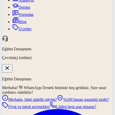
Anasayfa
Dersler
Yorumlar
Blog
Ücretler
Eğitim Danışmanı
Çevrimiçi (online)
Eğitim Danışmanı
Merhaba! 👋
WhatsApp Destek
birimine hoş geldiniz. Size nasıl
yardımcı olabiliriz?
Merhaba, bilgi alabilir miyim?
%100 başarı garantisi nedir?
Fiyat ve taksit seçenekleri
Lütfen beni arar mısınız?