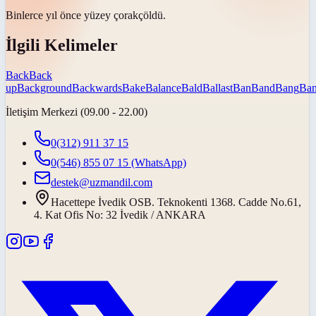
Binlerce yıl önce yüzey
çorak
çöldü.
İlgili Kelimeler
Back
Back
up
Background
Backwards
Bake
Balance
Bald
Ballast
Ban
Band
Bang
Ban
İletişim Merkezi (09.00 - 22.00)
0(312) 911 37 15
0(546) 855 07 15
(WhatsApp)
destek@uzmandil.com
Hacettepe İvedik OSB. Teknokenti 1368. Cadde No.61,
4. Kat Ofis No: 32 İvedik / ANKARA