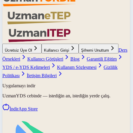
Ders
Ücretsiz Üye Ol
Kullanıcı Girişi
Şifremi Unuttum
Örnekleri
Kullanıcı Görüşleri
Blog
Garantili Eğitim
YDS / e-YDS Kelimeleri
Kullanım Sözleşmesi
Gizlilik
Politikası
İletişim Bilgileri
Uygulamayı indir
UzmanYDS
cebinde — istediğin an, istediğin yerde çalış.
İndir
App Store