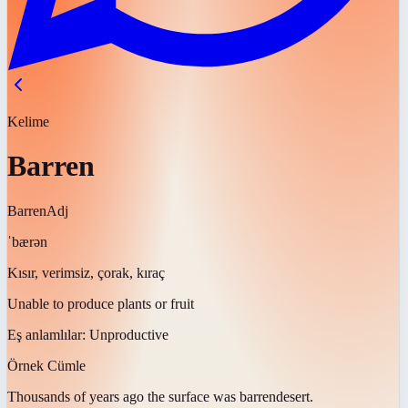
Kelime
Barren
Barren
Adj
ˈbærən
Kısır, verimsiz, çorak, kıraç
Unable to produce plants or fruit
Eş anlamlılar:
Unproductive
Örnek Cümle
Thousands of years ago the surface was
barren
desert.