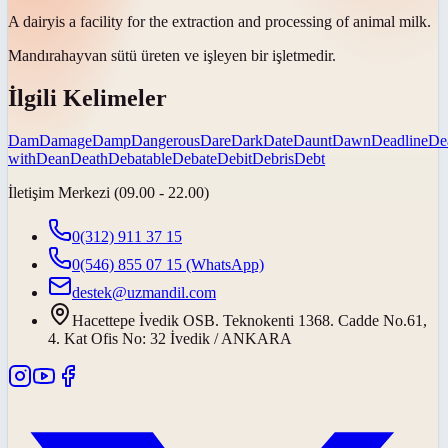
A
dairy
is a facility for the extraction and processing of animal milk.
Mandıra
hayvan sütü üreten ve işleyen bir işletmedir.
İlgili Kelimeler
Dam
Damage
Damp
Dangerous
Dare
Dark
Date
Daunt
Dawn
Deadline
De
with
Dean
Death
Debatable
Debate
Debit
Debris
Debt
İletişim Merkezi (09.00 - 22.00)
0(312) 911 37 15
0(546) 855 07 15
(WhatsApp)
destek@uzmandil.com
Hacettepe İvedik OSB. Teknokenti 1368. Cadde No.61,
4. Kat Ofis No: 32 İvedik / ANKARA