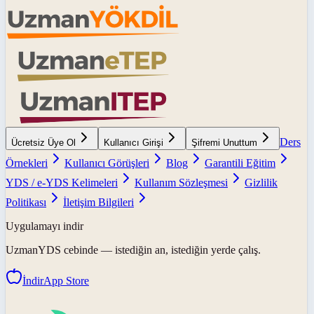
Ders
Ücretsiz Üye Ol
Kullanıcı Girişi
Şifremi Unuttum
Örnekleri
Kullanıcı Görüşleri
Blog
Garantili Eğitim
YDS / e-YDS Kelimeleri
Kullanım Sözleşmesi
Gizlilik
Politikası
İletişim Bilgileri
Uygulamayı indir
UzmanYDS
cebinde — istediğin an, istediğin yerde çalış.
İndir
App Store