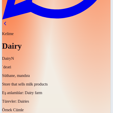
Kelime
Dairy
Dairy
N
ˈdeəri
Süthane, mandıra
Store that sells milk products
Eş anlamlılar:
Dairy farm
Türevler:
Dairies
Örnek Cümle