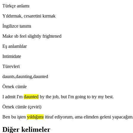
Türkçe anlamı
Yıldırmak, cesaretini kırmak
İngilizce tanımı
Make sb feel slightly frightened
Eş anlamlılar
Intimidate
Türevleri
daunts,daunting,daunted
Örnek cümle
I admit I'm
daunted
by the job, but I'm going to try my best.
Örnek cümle (çeviri)
Ben bu işten
yıldığımı
itiraf ediyorum, ama elimden geleni yapacağım
Diğer kelimeler