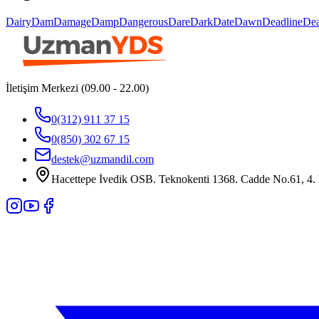
Dairy
Dam
Damage
Damp
Dangerous
Dare
Dark
Date
Dawn
Deadline
De
İletişim Merkezi (09.00 - 22.00)
0(312) 911 37 15
0(850) 302 67 15
destek@uzmandil.com
Hacettepe İvedik OSB. Teknokenti 1368. Cadde No.61, 4