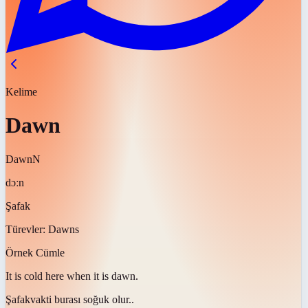
Kelime
Dawn
Dawn
N
dɔːn
Şafak
Türevler:
Dawns
Örnek Cümle
It is cold here when it is
dawn
.
Şafak
vakti burası soğuk olur..