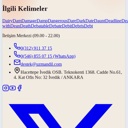
İlgili Kelimeler
Dairy
Dam
Damage
Damp
Dangerous
Dare
Dark
Date
Daunt
Deadline
De
with
Dean
Death
Debatable
Debate
Debit
Debris
Debt
İletişim Merkezi (09.00 - 22.00)
0(312) 911 37 15
0(546) 855 07 15
(WhatsApp)
destek@uzmandil.com
Hacettepe İvedik OSB. Teknokenti 1368. Cadde No.61,
4. Kat Ofis No: 32 İvedik / ANKARA