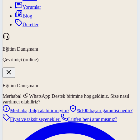
Yorumlar
Blog
Ücretler
Eğitim Danışmanı
Çevrimiçi (online)
Eğitim Danışmanı
Merhaba! 👋
WhatsApp Destek
birimine hoş geldiniz. Size nasıl
yardımcı olabiliriz?
Merhaba, bilgi alabilir miyim?
%100 başarı garantisi nedir?
Fiyat ve taksit seçenekleri
Lütfen beni arar mısınız?