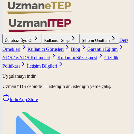
Ders
Ücretsiz Üye Ol
Kullanıcı Girişi
Şifremi Unuttum
Örnekleri
Kullanıcı Görüşleri
Blog
Garantili Eğitim
YDS / e-YDS Kelimeleri
Kullanım Sözleşmesi
Gizlilik
Politikası
İletişim Bilgileri
Uygulamayı indir
UzmanYDS
cebinde — istediğin an, istediğin yerde çalış.
İndir
App Store