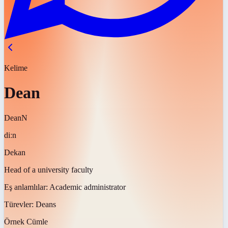
Kelime
Dean
Dean
N
diːn
Dekan
Head of a university faculty
Eş anlamlılar:
Academic administrator
Türevler:
Deans
Örnek Cümle