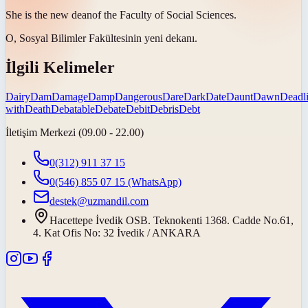
She is the new
dean
of the Faculty of Social Sciences.
O, Sosyal Bilimler Fakültesinin yeni
dekanı
.
İlgili Kelimeler
Dairy
Dam
Damage
Damp
Dangerous
Dare
Dark
Date
Daunt
Dawn
Deadl
with
Death
Debatable
Debate
Debit
Debris
Debt
İletişim Merkezi (09.00 - 22.00)
0(312) 911 37 15
0(546) 855 07 15
(WhatsApp)
destek@uzmandil.com
Hacettepe İvedik OSB. Teknokenti 1368. Cadde No.61,
4. Kat Ofis No: 32 İvedik / ANKARA