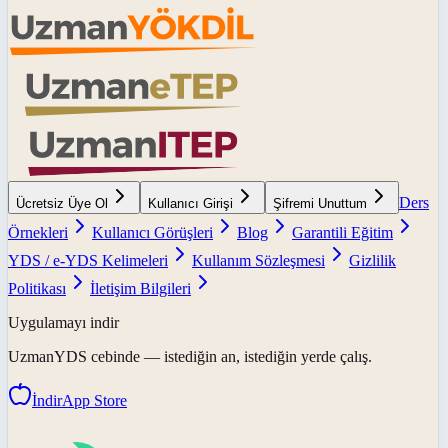
Ders
Ücretsiz Üye Ol
Kullanıcı Girişi
Şifremi Unuttum
Örnekleri
Kullanıcı Görüşleri
Blog
Garantili Eğitim
YDS / e-YDS Kelimeleri
Kullanım Sözleşmesi
Gizlilik
Politikası
İletişim Bilgileri
Uygulamayı indir
UzmanYDS
cebinde — istediğin an, istediğin yerde çalış.
İndir
App Store