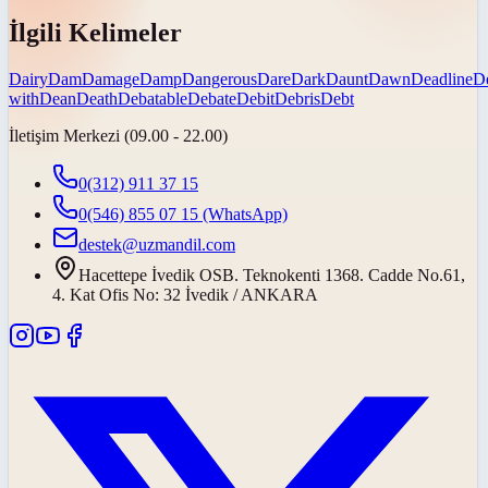
İlgili Kelimeler
Dairy
Dam
Damage
Damp
Dangerous
Dare
Dark
Daunt
Dawn
Deadline
D
with
Dean
Death
Debatable
Debate
Debit
Debris
Debt
İletişim Merkezi (09.00 - 22.00)
0(312) 911 37 15
0(546) 855 07 15
(WhatsApp)
destek@uzmandil.com
Hacettepe İvedik OSB. Teknokenti 1368. Cadde No.61,
4. Kat Ofis No: 32 İvedik / ANKARA