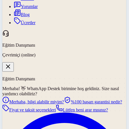
Yorumlar
Blog
Ücretler
Eğitim Danışmanı
Çevrimiçi (online)
Eğitim Danışmanı
Merhaba! 👋
WhatsApp Destek
birimine hoş geldiniz. Size nasıl
yardımcı olabiliriz?
Merhaba, bilgi alabilir miyim?
%100 başarı garantisi nedir?
Fiyat ve taksit seçenekleri
Lütfen beni arar mısınız?