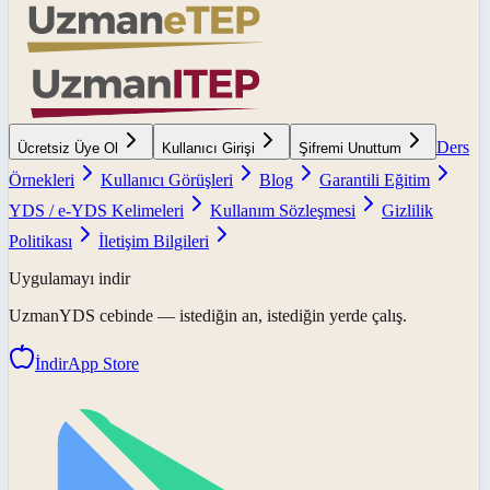
Ders
Ücretsiz Üye Ol
Kullanıcı Girişi
Şifremi Unuttum
Örnekleri
Kullanıcı Görüşleri
Blog
Garantili Eğitim
YDS / e-YDS Kelimeleri
Kullanım Sözleşmesi
Gizlilik
Politikası
İletişim Bilgileri
Uygulamayı indir
UzmanYDS
cebinde — istediğin an, istediğin yerde çalış.
İndir
App Store