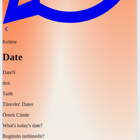
Kelime
Date
Date
N
deɪt
Tarih
Türevler:
Dates
Örnek Cümle
What's today's
date
?
Bugünün
tarihi
nedir?