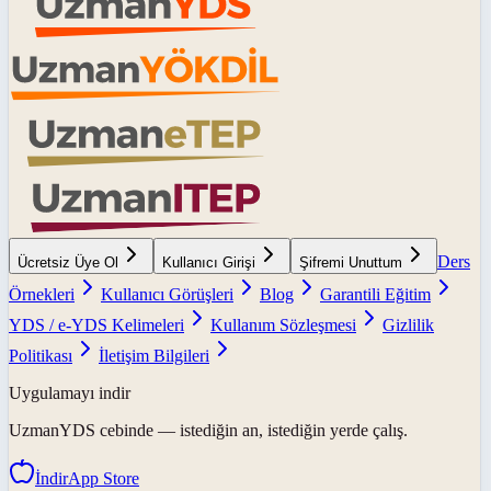
Ders
Ücretsiz Üye Ol
Kullanıcı Girişi
Şifremi Unuttum
Örnekleri
Kullanıcı Görüşleri
Blog
Garantili Eğitim
YDS / e-YDS Kelimeleri
Kullanım Sözleşmesi
Gizlilik
Politikası
İletişim Bilgileri
Uygulamayı indir
UzmanYDS
cebinde — istediğin an, istediğin yerde çalış.
İndir
App Store