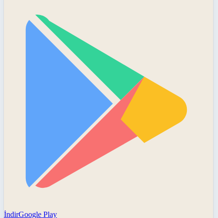
İndir
Google Play