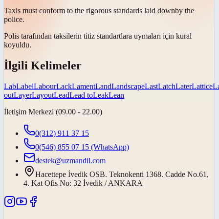
Taxis must conform to the rigorous standards
laid down
by the
police.
Polis tarafından taksilerin titiz standartlara uymaları için
kural
koyuldu
.
İlgili Kelimeler
Lab
Label
Labour
Lack
Lament
Land
Landscape
Last
Latch
Later
Lattice
L
out
Layer
Layout
Lead
Lead to
Leak
Lean
İletişim Merkezi (09.00 - 22.00)
0(312) 911 37 15
0(546) 855 07 15
(WhatsApp)
destek@uzmandil.com
Hacettepe İvedik OSB. Teknokenti 1368. Cadde No.61,
4. Kat Ofis No: 32 İvedik / ANKARA