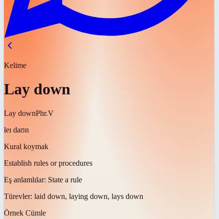
Kelime
Lay down
Lay down
Phr.V
leɪ daʊn
Kural koymak
Establish rules or procedures
Eş anlamlılar:
State a rule
Türevler:
laid down, laying down, lays down
Örnek Cümle