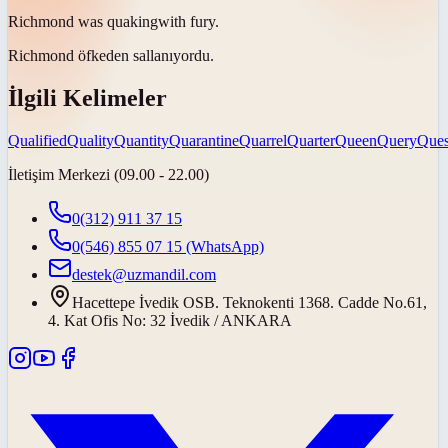
Richmond was
quaking
with fury.
Richmond öfkeden
sallanıyordu
.
İlgili Kelimeler
Qualified
Quality
Quantity
Quarantine
Quarrel
Quarter
Queen
Query
Ques
İletişim Merkezi (09.00 - 22.00)
0(312) 911 37 15
0(546) 855 07 15
(WhatsApp)
destek@uzmandil.com
Hacettepe İvedik OSB. Teknokenti 1368. Cadde No.61,
4. Kat Ofis No: 32 İvedik / ANKARA