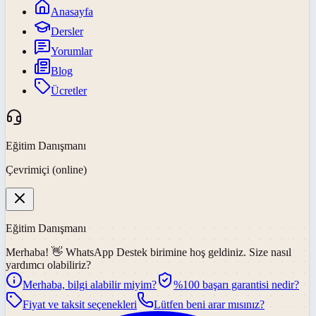
Anasayfa
Dersler
Yorumlar
Blog
Ücretler
Eğitim Danışmanı
Çevrimiçi (online)
Eğitim Danışmanı
Merhaba! 👋
WhatsApp Destek
birimine hoş geldiniz. Size nasıl
yardımcı olabiliriz?
Merhaba, bilgi alabilir miyim?
%100 başarı garantisi nedir?
Fiyat ve taksit seçenekleri
Lütfen beni arar mısınız?