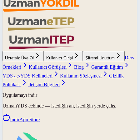
Ders
Ücretsiz Üye Ol
Kullanıcı Girişi
Şifremi Unuttum
Örnekleri
Kullanıcı Görüşleri
Blog
Garantili Eğitim
YDS / e-YDS Kelimeleri
Kullanım Sözleşmesi
Gizlilik
Politikası
İletişim Bilgileri
Uygulamayı indir
UzmanYDS
cebinde — istediğin an, istediğin yerde çalış.
İndir
App Store