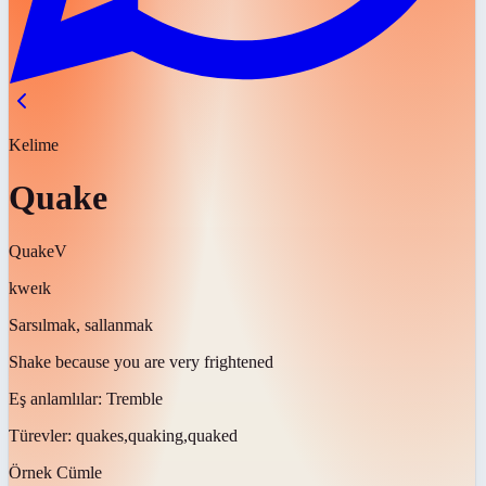
Kelime
Quake
Quake
V
kweɪk
Sarsılmak, sallanmak
Shake because you are very frightened
Eş anlamlılar:
Tremble
Türevler:
quakes,quaking,quaked
Örnek Cümle