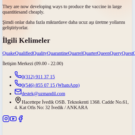
They are now developing ways to produce the vaccine in large
quantities
and cheaply.
Şimdi onlar daha fazla
miktarda
ve daha ucuz aşı üretme yollarını
geliştiriyorlar.
İlgili Kelimeler
Quake
Qualified
Quality
Quarantine
Quarrel
Quarter
Queen
Query
Quest
Q
İletişim Merkezi (09.00 - 22.00)
0(312) 911 37 15
0(546) 855 07 15
(WhatsApp)
destek@uzmandil.com
Hacettepe İvedik OSB. Teknokenti 1368. Cadde No.61,
4. Kat Ofis No: 32 İvedik / ANKARA