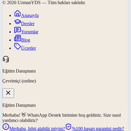
©
2026
UzmanYDS
— Tüm hakları saklıdır.
Anasayfa
Dersler
Yorumlar
Blog
Ücretler
Eğitim Danışmanı
Çevrimiçi (online)
Eğitim Danışmanı
Merhaba! 👋
WhatsApp Destek
birimine hoş geldiniz. Size nasıl
yardımcı olabiliriz?
Merhaba, bilgi alabilir miyim?
%100 başarı garantisi nedir?