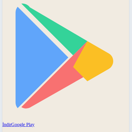
İndir
Google Play