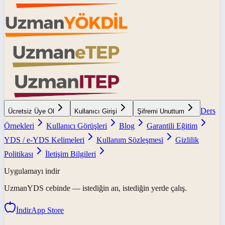
Ders
Ücretsiz Üye Ol
Kullanıcı Girişi
Şifremi Unuttum
Örnekleri
Kullanıcı Görüşleri
Blog
Garantili Eğitim
YDS / e-YDS Kelimeleri
Kullanım Sözleşmesi
Gizlilik
Politikası
İletişim Bilgileri
Uygulamayı indir
UzmanYDS
cebinde — istediğin an, istediğin yerde çalış.
İndir
App Store