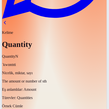
Kelime
Quantity
Quantity
N
ˈkwɒntɪti
Nicelik, miktar, sayı
The amount or number of sth
Eş anlamlılar:
Amount
Türevler:
Quantities
Örnek Cümle