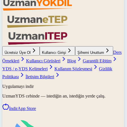
Ders
Ücretsiz Üye Ol
Kullanıcı Girişi
Şifremi Unuttum
Örnekleri
Kullanıcı Görüşleri
Blog
Garantili Eğitim
YDS / e-YDS Kelimeleri
Kullanım Sözleşmesi
Gizlilik
Politikası
İletişim Bilgileri
Uygulamayı indir
UzmanYDS
cebinde — istediğin an, istediğin yerde çalış.
İndir
App Store