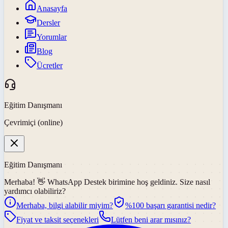
Anasayfa
Dersler
Yorumlar
Blog
Ücretler
Eğitim Danışmanı
Çevrimiçi (online)
Eğitim Danışmanı
Merhaba! 👋
WhatsApp Destek
birimine hoş geldiniz. Size nasıl
yardımcı olabiliriz?
Merhaba, bilgi alabilir miyim?
%100 başarı garantisi nedir?
Fiyat ve taksit seçenekleri
Lütfen beni arar mısınız?