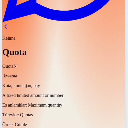
Kelime
Quota
Quota
N
ˈkwəʊtə
Kota, kontenjan, pay
A fixed limited amount or number
Eş anlamlılar:
Maximum quantity
Türevler:
Quotas
Örnek Cümle