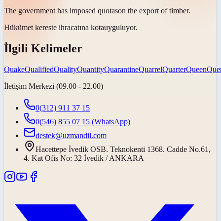
The government has imposed
quotas
on the export of timber.
Hükümet kereste ihracatına
kota
uyguluyor.
İlgili Kelimeler
Quake
Qualified
Quality
Quantity
Quarantine
Quarrel
Quarter
Queen
Que
İletişim Merkezi (09.00 - 22.00)
0(312) 911 37 15
0(546) 855 07 15
(WhatsApp)
destek@uzmandil.com
Hacettepe İvedik OSB. Teknokenti 1368. Cadde No.61,
4. Kat Ofis No: 32 İvedik / ANKARA