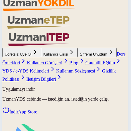
Ders
Ücretsiz Üye Ol
Kullanıcı Girişi
Şifremi Unuttum
Örnekleri
Kullanıcı Görüşleri
Blog
Garantili Eğitim
YDS / e-YDS Kelimeleri
Kullanım Sözleşmesi
Gizlilik
Politikası
İletişim Bilgileri
Uygulamayı indir
UzmanYDS
cebinde — istediğin an, istediğin yerde çalış.
İndir
App Store