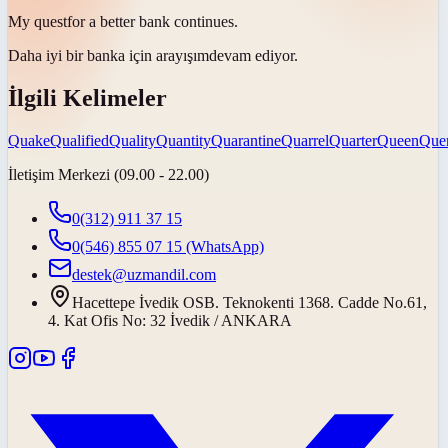
My
quest
for a better bank continues.
Daha iyi bir banka için
arayışım
devam ediyor.
İlgili Kelimeler
Quake
Qualified
Quality
Quantity
Quarantine
Quarrel
Quarter
Queen
Que
İletişim Merkezi (09.00 - 22.00)
0(312) 911 37 15
0(546) 855 07 15
(WhatsApp)
destek@uzmandil.com
Hacettepe İvedik OSB. Teknokenti 1368. Cadde No.61,
4. Kat Ofis No: 32 İvedik / ANKARA