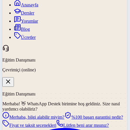
Anasayfa
Dersler
Yorumlar
Blog
Ücretler
Eğitim Danışmanı
Çevrimiçi (online)
Eğitim Danışmanı
Merhaba! 👋
WhatsApp Destek
birimine hoş geldiniz. Size nasıl
yardımcı olabiliriz?
Merhaba, bilgi alabilir miyim?
%100 başarı garantisi nedir?
Fiyat ve taksit seçenekleri
Lütfen beni arar mısınız?