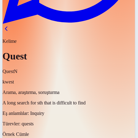
Kelime
Quest
Quest
N
kwest
Arama, araştırma, soruşturma
A long search for sth that is difficult to find
Eş anlamlılar:
Inquiry
Türevler:
quests
Örnek Cümle