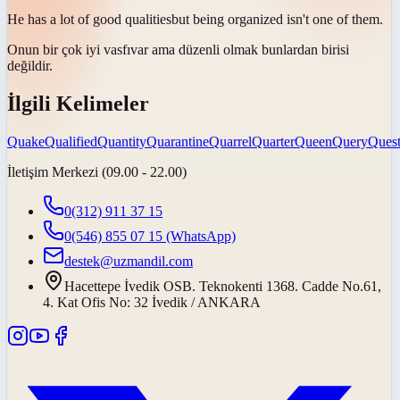
He has a lot of good
qualities
but being organized isn't one of them.
Onun bir çok iyi
vasfı
var ama düzenli olmak bunlardan birisi
değildir.
İlgili Kelimeler
Quake
Qualified
Quantity
Quarantine
Quarrel
Quarter
Queen
Query
Ques
İletişim Merkezi (09.00 - 22.00)
0(312) 911 37 15
0(546) 855 07 15
(WhatsApp)
destek@uzmandil.com
Hacettepe İvedik OSB. Teknokenti 1368. Cadde No.61,
4. Kat Ofis No: 32 İvedik / ANKARA