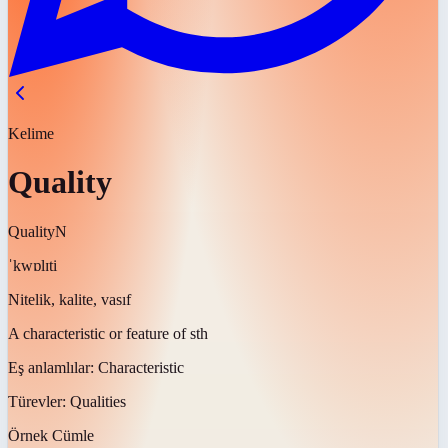
Kelime
Quality
Quality
N
ˈkwɒlɪti
Nitelik, kalite, vasıf
A characteristic or feature of sth
Eş anlamlılar:
Characteristic
Türevler:
Qualities
Örnek Cümle