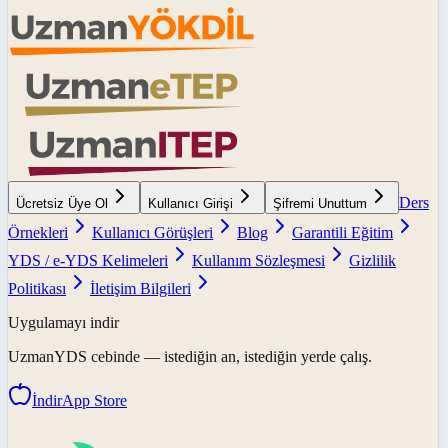
Ders
Ücretsiz Üye Ol
Kullanıcı Girişi
Şifremi Unuttum
Örnekleri
Kullanıcı Görüşleri
Blog
Garantili Eğitim
YDS / e-YDS Kelimeleri
Kullanım Sözleşmesi
Gizlilik
Politikası
İletişim Bilgileri
Uygulamayı indir
UzmanYDS
cebinde — istediğin an, istediğin yerde çalış.
İndir
App Store