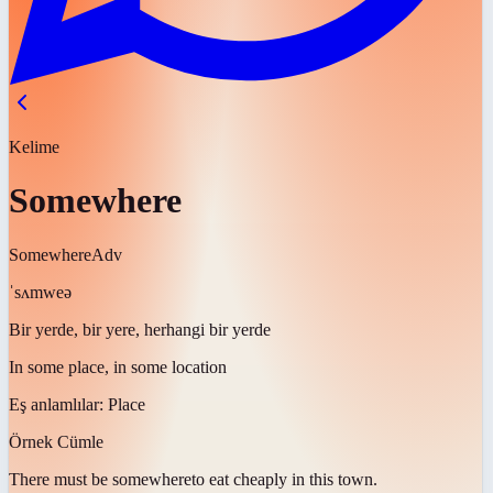
Kelime
Somewhere
Somewhere
Adv
ˈsʌmweə
Bir yerde, bir yere, herhangi bir yerde
In some place, in some location
Eş anlamlılar:
Place
Örnek Cümle
There must be
somewhere
to eat cheaply in this town.