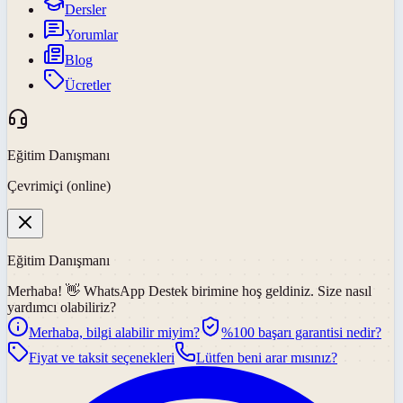
Dersler
Yorumlar
Blog
Ücretler
Eğitim Danışmanı
Çevrimiçi (online)
Eğitim Danışmanı
Merhaba! 👋
WhatsApp Destek
birimine hoş geldiniz. Size nasıl
yardımcı olabiliriz?
Merhaba, bilgi alabilir miyim?
%100 başarı garantisi nedir?
Fiyat ve taksit seçenekleri
Lütfen beni arar mısınız?