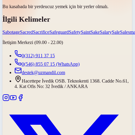
Bu kasabada
bir yerde
ucuz yemek için bir yerler olmalı.
İlgili Kelimeler
Sabotage
Sacred
Sacrifice
Safeguard
Safety
Saint
Sake
Salary
Sale
Salesm
İletişim Merkezi (09.00 - 22.00)
0(312) 911 37 15
0(546) 855 07 15
(WhatsApp)
destek@uzmandil.com
Hacettepe İvedik OSB. Teknokenti 1368. Cadde No.61,
4. Kat Ofis No: 32 İvedik / ANKARA