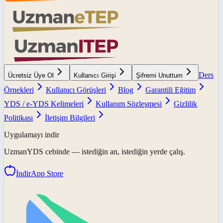
Ders
Ücretsiz Üye Ol
Kullanıcı Girişi
Şifremi Unuttum
Örnekleri
Kullanıcı Görüşleri
Blog
Garantili Eğitim
YDS / e-YDS Kelimeleri
Kullanım Sözleşmesi
Gizlilik
Politikası
İletişim Bilgileri
Uygulamayı indir
UzmanYDS
cebinde — istediğin an, istediğin yerde çalış.
İndir
App Store