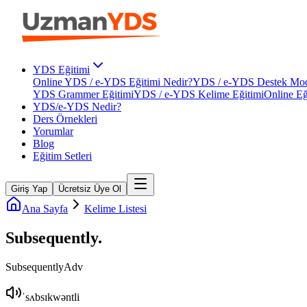
YDS Eğitimi
Online YDS / e-YDS Eğitimi Nedir?
YDS / e-YDS Destek Mod
YDS Grammer Eğitimi
YDS / e-YDS Kelime Eğitimi
Online Eğ
YDS/e-YDS Nedir?
Ders Örnekleri
Yorumlar
Blog
Eğitim Setleri
Giriş Yap
Ücretsiz Üye Ol
Ana Sayfa
Kelime Listesi
Subsequently
.
Subsequently
Adv
ˈsʌbsɪkwəntli