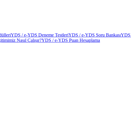
ülleri
YDS / e-YDS Deneme Testleri
YDS / e-YDS Soru Bankası
YDS 
itimimiz Nasıl Çalışır?
YDS / e-YDS Puan Hesaplama