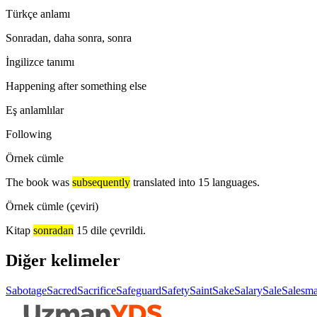
Türkçe anlamı
Sonradan, daha sonra, sonra
İngilizce tanımı
Happening after something else
Eş anlamlılar
Following
Örnek cümle
The book was
subsequently
translated into 15 languages.
Örnek cümle (çeviri)
Kitap
sonradan
15 dile çevrildi.
Diğer kelimeler
Sabotage
Sacred
Sacrifice
Safeguard
Safety
Saint
Sake
Salary
Sale
Salesm